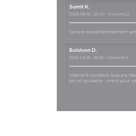
Sumit
K
2026-06-13
- 20:30 - Couverts 2
Service exceptionnelement sy
Boisivon
D
2026-06-16
- 18:30 - Couverts 4
Vraiment excellent, la jeune fil
pro et souriante …merci pour c