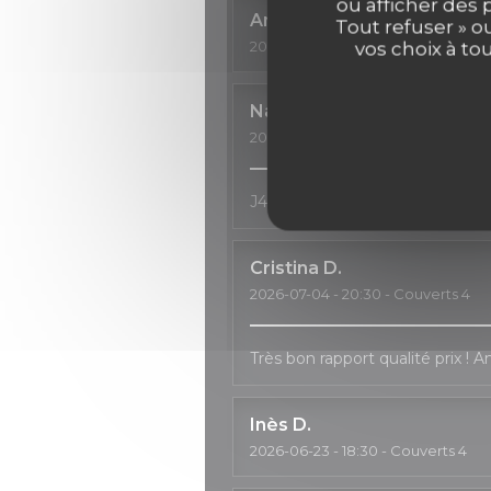
ou afficher des 
Anne
C
Tout refuser » o
2026-07-11
- 18:30 - Couverts 3
vos choix à to
Natalia
H
2026-07-04
- 20:00 - Couverts 2
J4ai passé un très bon moment, 
Cristina
D
2026-07-04
- 20:30 - Couverts 4
Très bon rapport qualité prix ! 
Inès
D
2026-06-23
- 18:30 - Couverts 4