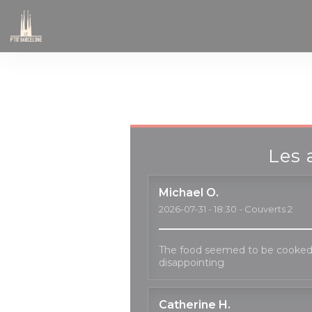
Personnalisation de vos choix en matière de cookies
Les 
Michael
O
2026-07-31
- 18:30 - Couverts 2
The food seemed to be cooked
disappointing
Catherine
H