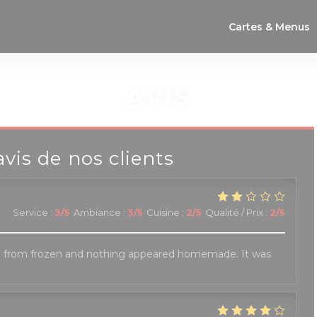
Cartes & Menus
AVIS
avis de nos clients
Service
:
3
/5
Ambiance
:
3
/5
Cuisine
:
2
/5
Qualité / Prix
:
2
/5
 from frozen and nothing appeared homemade. It was