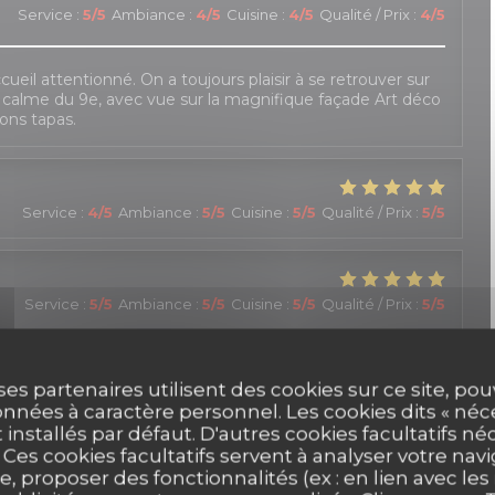
Service
:
5
/5
Ambiance
:
4
/5
Cuisine
:
4
/5
Qualité / Prix
:
4
/5
cueil attentionné. On a toujours plaisir à se retrouver sur
e calme du 9e, avec vue sur la magnifique façade Art déco
ons tapas.
Service
:
4
/5
Ambiance
:
5
/5
Cuisine
:
5
/5
Qualité / Prix
:
5
/5
Service
:
5
/5
Ambiance
:
5
/5
Cuisine
:
5
/5
Qualité / Prix
:
5
/5
ser une soirée au P'tit Barcelone, à savourer de délicieux
ses partenaires utilisent des cookies sur ce site, po
main. L'accueil est tout à fait charmant, avec beaucoup de
t de la réservation (un empêchement de mes amis m'a
nnées à caractère personnel. Les cookies dits « néc
prises). Il faut toutefois veiller à actualiser le site,
t installés par défaut. D'autres cookies facultatifs né
proposées. Mais c'est un détail !
es cookies facultatifs servent à analyser votre nav
e, proposer des fonctionnalités (ex : en lien avec le