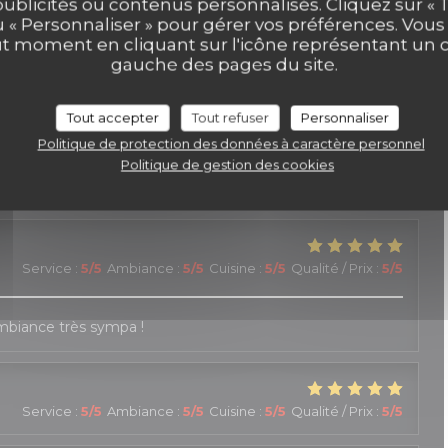
publicités ou contenus personnalisés. Cliquez sur « T
u « Personnaliser » pour gérer vos préférences. Vou
ut moment en cliquant sur l'icône représentant un 
Service
:
4
/5
Ambiance
:
5
/5
Cuisine
:
5
/5
Qualité / Prix
:
5
/5
gauche des pages du site.
Tout accepter
Tout refuser
Personnaliser
Service
:
5
/5
Ambiance
:
4
/5
Cuisine
:
4
/5
Qualité / Prix
:
3
/5
Politique de protection des données à caractère personnel
Politique de gestion des cookies
le personnel est accueillant, réactif et généreux
Service
:
5
/5
Ambiance
:
5
/5
Cuisine
:
5
/5
Qualité / Prix
:
5
/5
Ambiance très sympa !
Service
:
5
/5
Ambiance
:
5
/5
Cuisine
:
5
/5
Qualité / Prix
:
5
/5