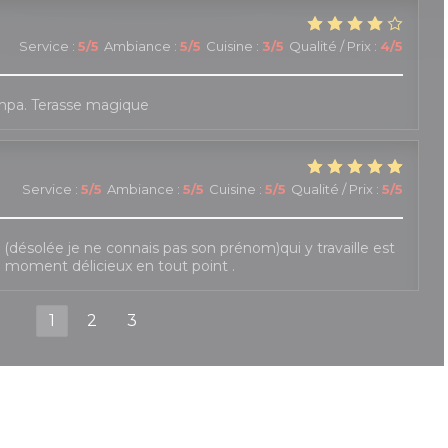
Service
:
5
/5
Ambiance
:
5
/5
Cuisine
:
3
/5
Qualité / Prix
:
4
/5
mpa. Terasse magique
Service
:
5
/5
Ambiance
:
5
/5
Cuisine
:
5
/5
Qualité / Prix
:
5
/5
le (désolée je ne connais pas son prénom)qui y travaille est
e moment délicieux en tout point .
1
2
3