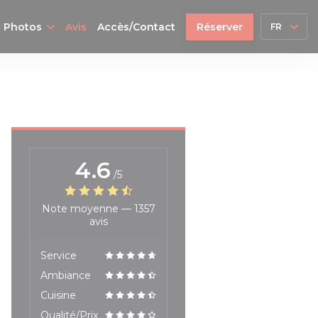
Photos
Avis
Accès/Contact
Réserver
FR
4.6
/5
Note moyenne —
1357
avis
Service
Ambiance
Cuisine
Qualité/Prix