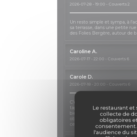
2026-07-28
- 19:00 - Couverts 2
Un resto simple et sympa, à l'ac
sa terrasse, dans une petite ru
des Folies Bergère, autour de b
Caroline
A
2026-07-17
- 22:00 - Couverts 6
Carole
D
2026-07-18
- 20:00 - Couverts 6
C'est toujours un plaisir de pas
Le restaurant et 
tapas, un verre de sangria à la 
bienveillance en cas de repor
collecte de do
obligé à décaler le dîner à deux re
obligatoires e
certaines formules n'étant plus 
consentement. C
l'audience du sit