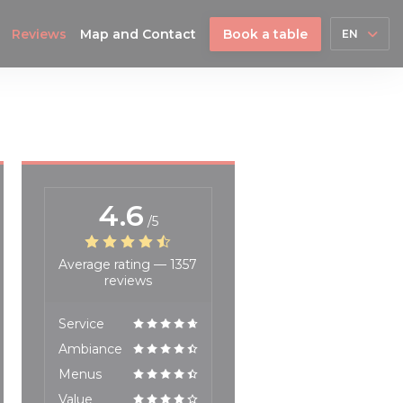
Reviews
Map and Contact
Book a table
EN
4.6
/5
Average rating —
1357
reviews
Service
Ambiance
Menus
Value