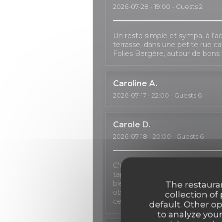
2026-07-28
- 19:00 - Guests 2
Un resto simple et sympa, à l'ac
terrasse, dans une petite rue c
Folies Bergère, autour de bons 
Caroline
A
2026-07-17
- 22:00 - Guests 6
Carole
D
2026-07-18
- 20:00 - Guests 6
C'est toujours un plaisir de pas
tapas, un verre de sangria à la 
bienveillance en cas de repor
The restauran
obligé à décaler le dîner à deux re
collection of
certaines formules n'étant plus 
default. Other o
to analyze your