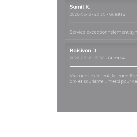
Sumit
K
2026-06-13
- 20:30 - Guests 2
Service exceptionnelement sy
Boisivon
D
2026-06-16
- 18:30 - Guests 4
Vraiment excellent, la jeune fil
pro et souriante …merci pour c