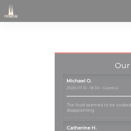
Personalizing your cookie choices
Our
Michael
O
2026-07-31
- 18:30 - Guests 2
The food seemed to be cooked
disappointing
Catherine
H