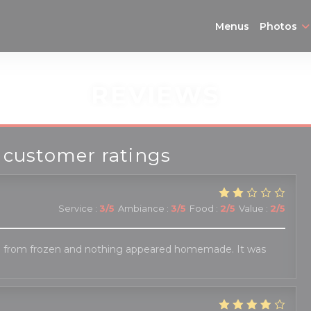
Menus
Photos
REVIEWS
 customer ratings
Service
:
3
/5
Ambiance
:
3
/5
Food
:
2
/5
Value
:
2
/5
 from frozen and nothing appeared homemade. It was