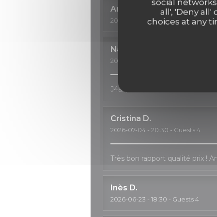
social networks
Anne
C
all', 'Deny a
2026-07-11
- 18:30 - Guests 3
choices at any ti
Natalia
H
2026-07-04
- 20:00 - Guests 2
J4ai passé un très bon moment, 
Cristina
D
2026-07-04
- 20:30 - Guests 4
Très bon rapport qualité prix ! 
Inès
D
2026-06-23
- 18:30 - Guests 4