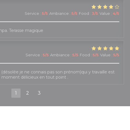
Service
:
5
/5
Ambiance
:
5
/5
Food
:
3
/5
Value
:
4
/5
mpa. Terasse magique
Service
:
5
/5
Ambiance
:
5
/5
Food
:
5
/5
Value
:
5
/5
le (désolée je ne connais pas son prénom)qui y travaille est
e moment délicieux en tout point .
1
2
3