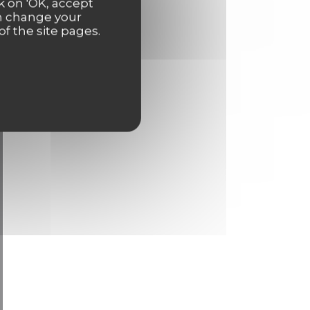
k on 'OK, accept
an change your
of the site pages.