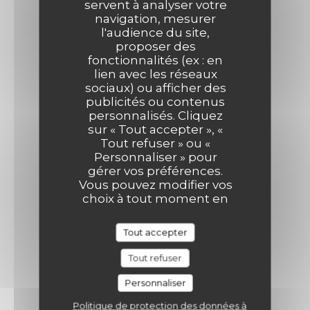
servent à analyser votre
navigation, mesurer
l'audience du site,
proposer des
fonctionnalités (ex : en
lien avec les réseaux
sociaux) ou afficher des
publicités ou contenus
personnalisés. Cliquez
sur « Tout accepter », «
Tout refuser » ou «
Personnaliser » pour
gérer vos préférences.
Vous pouvez modifier vos
choix à tout moment en
cliquant sur l'icône
représentant un cookie
Tout accepter
en bas à gauche des
pages du site.
Tout refuser
Personnaliser
Politique de protection des données à