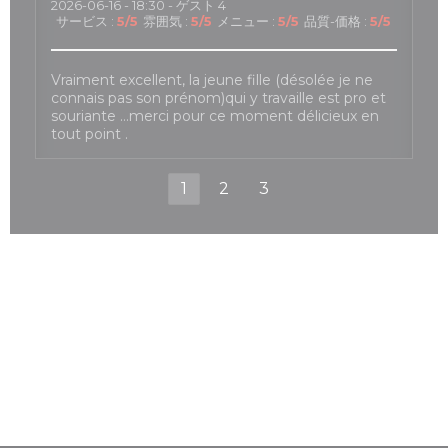
2026-06-16
- 18:30 - ゲスト 4
サービス
:
5
/5
雰囲気
:
5
/5
メニュー
:
5
/5
品質-価格
:
5
/5
Vraiment excellent, la jeune fille (désolée je ne
connais pas son prénom)qui y travaille est pro et
souriante …merci pour ce moment délicieux en
tout point .
1
2
3