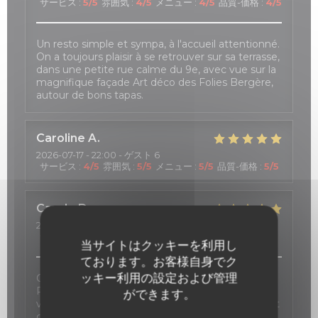
サービス
:
5
/5
雰囲気
:
4
/5
メニュー
:
4
/5
品質-価格
:
4
/5
Un resto simple et sympa, à l'accueil attentionné.
On a toujours plaisir à se retrouver sur sa terrasse,
dans une petite rue calme du 9e, avec vue sur la
magnifique façade Art déco des Folies Bergère,
autour de bons tapas.
Caroline
A
2026-07-17
- 22:00 - ゲスト 6
サービス
:
4
/5
雰囲気
:
5
/5
メニュー
:
5
/5
品質-価格
:
5
/5
Carole
D
2026-07-18
- 20:00 - ゲスト 6
サービス
:
5
/5
雰囲気
:
5
/5
メニュー
:
5
/5
品質-価格
:
5
/5
当サイトはクッキーを利用し
ております。お客様自身でク
ッキー利用の設定および管理
C'est toujours un plaisir de passer une soirée au
P'tit Barcelone, à savourer de délicieux tapas, un
ができます。
verre de sangria à la main. L'accueil est tout à fait
charmant, avec beaucoup de bienveillance en