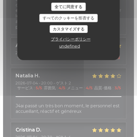
cas de report de la réservation (un
全てに同意する
empêchement de mes amis m'a obligé à décaler
le dîner à deux reprises). Il faut toutefois veiller à
すべてのクッキーを拒否する
actualiser le site, certaines formules n'étant plus
proposées. Mais c'est un détail !
カスタマイズする
プライバシーポリシー
Anne
C
undefined
2026-07-11
- 18:30 - ゲスト 3
サービス
:
4
/5
雰囲気
:
5
/5
メニュー
:
5
/5
品質-価格
:
5
/5
Natalia
H
2026-07-04
- 20:00 - ゲスト 2
サービス
:
5
/5
雰囲気
:
4
/5
メニュー
:
4
/5
品質-価格
:
3
/5
J4ai passé un très bon moment, le personnel est
accueillant, réactif et généreux
Cristina
D