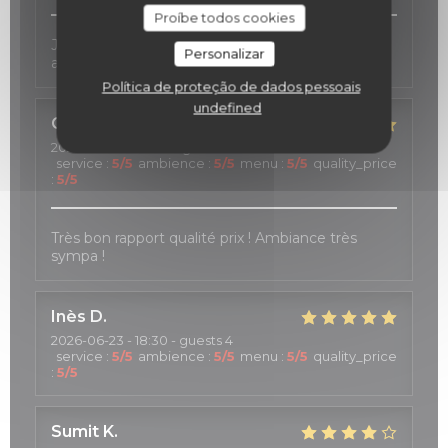
Proíbe todos cookies
J4ai passé un très bon moment, le personnel est
Personalizar
accueillant, réactif et généreux
Política de proteção de dados pessoais
undefined
Cristina
D
2026-07-04
- 20:30 - guests 4
service
:
5
/5
ambience
:
5
/5
menu
:
5
/5
quality_price
:
5
/5
Très bon rapport qualité prix ! Ambiance très
sympa !
Inès
D
2026-06-23
- 18:30 - guests 4
service
:
5
/5
ambience
:
5
/5
menu
:
5
/5
quality_price
:
5
/5
Sumit
K