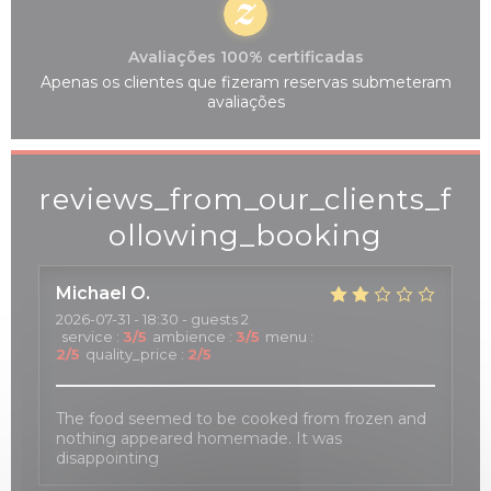
Avaliações 100% certificadas
Apenas os clientes que fizeram reservas submeteram
avaliações
reviews_from_our_clients_f
ollowing_booking
Michael
O
2026-07-31
- 18:30 - guests 2
service
:
3
/5
ambience
:
3
/5
menu
:
2
/5
quality_price
:
2
/5
The food seemed to be cooked from frozen and
nothing appeared homemade. It was
disappointing