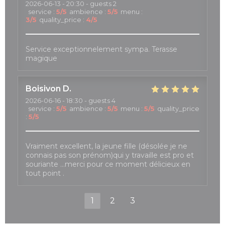
2026-06-13
- 20:30 - guests 2
service
:
5
/5
ambience
:
5
/5
menu
:
3
/5
quality_price
:
4
/5
Service exceptionnelement sympa. Terasse
magique
Boisivon
D
2026-06-16
- 18:30 - guests 4
service
:
5
/5
ambience
:
5
/5
menu
:
5
/5
quality_price
:
5
/5
Vraiment excellent, la jeune fille (désolée je ne
connais pas son prénom)qui y travaille est pro et
souriante …merci pour ce moment délicieux en
tout point .
1
2
3