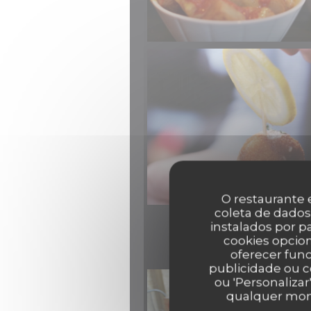
O restaurante e
coleta de dados
instalados por 
cookies opcion
oferecer func
publicidade ou c
ou 'Personalizar
qualquer mome