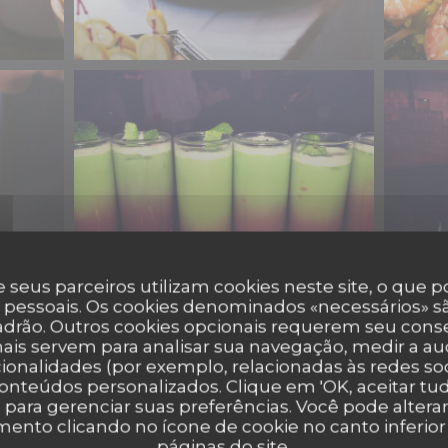
 seus parceiros utilizam cookies neste site, o que 
 pessoais. Os cookies denominados «necessários» sã
padrão. Outros cookies opcionais requerem seu cons
Quelques cocktails
ais servem para analisar sua navegação, medir a aud
ionalidades (por exemplo, relacionadas às redes soci
onteúdos personalizados. Clique em 'OK, aceitar tudo
' para gerenciar suas preferências. Você pode altera
nto clicando no ícone de cookie no canto inferio
páginas do site.