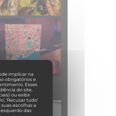
pode implicar na
o obrigatórios e
entimento. Esses
iência do site,
ais) ou exibir
', 'Recusar tudo'
r suas escolhas a
r esquerdo das