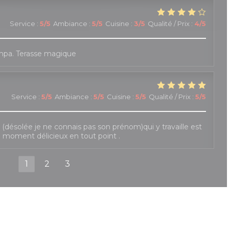
Service
:
5
/5
Ambiance
:
5
/5
Cuisine
:
3
/5
Qualité / Prix
:
4
/5
mpa. Terasse magique
Service
:
5
/5
Ambiance
:
5
/5
Cuisine
:
5
/5
Qualité / Prix
:
5
/5
le (désolée je ne connais pas son prénom)qui y travaille est
e moment délicieux en tout point .
1
2
3