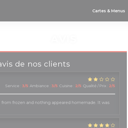
Cartes & Menus
AVIS
avis de nos clients
Service
:
3
/5
Ambiance
:
3
/5
Cuisine
:
2
/5
Qualité / Prix
:
2
/5
 from frozen and nothing appeared homemade. It was