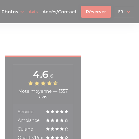
Photos
Avis
Accès/Contact
Réserver
FR
4.6
/5
Note moyenne —
1357
avis
Service
Ambiance
Cuisine
Qualité/Prix