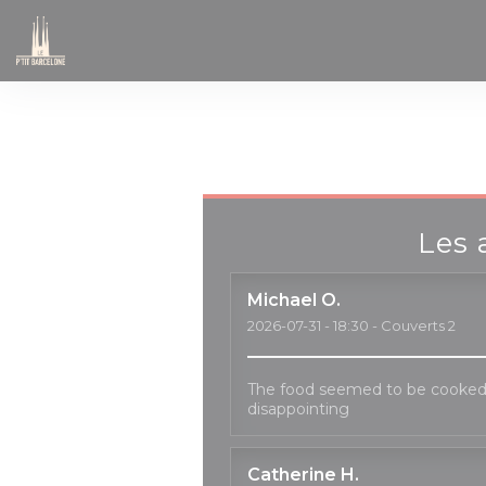
Personnalisation de vos choix en matière de cookies
Les 
Michael
O
2026-07-31
- 18:30 - Couverts 2
The food seemed to be cooked
disappointing
Catherine
H