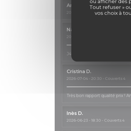
ou afficher des 
Anne
C
Tout refuser » o
2026-07-11
- 18:30 - Couverts 3
vos choix à to
Natalia
H
2026-07-04
- 20:00 - Couverts 2
J4ai passé un très bon moment, 
Cristina
D
2026-07-04
- 20:30 - Couverts 4
Très bon rapport qualité prix ! 
Inès
D
2026-06-23
- 18:30 - Couverts 4