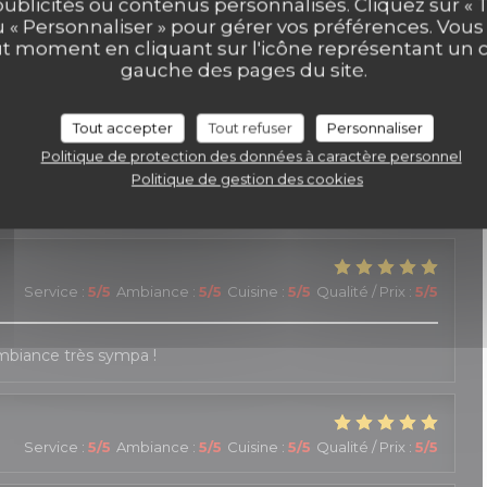
publicités ou contenus personnalisés. Cliquez sur « T
u « Personnaliser » pour gérer vos préférences. Vou
ut moment en cliquant sur l'icône représentant un 
Service
:
4
/5
Ambiance
:
5
/5
Cuisine
:
5
/5
Qualité / Prix
:
5
/5
gauche des pages du site.
Tout accepter
Tout refuser
Personnaliser
Service
:
5
/5
Ambiance
:
4
/5
Cuisine
:
4
/5
Qualité / Prix
:
3
/5
Politique de protection des données à caractère personnel
Politique de gestion des cookies
le personnel est accueillant, réactif et généreux
Service
:
5
/5
Ambiance
:
5
/5
Cuisine
:
5
/5
Qualité / Prix
:
5
/5
Ambiance très sympa !
Service
:
5
/5
Ambiance
:
5
/5
Cuisine
:
5
/5
Qualité / Prix
:
5
/5