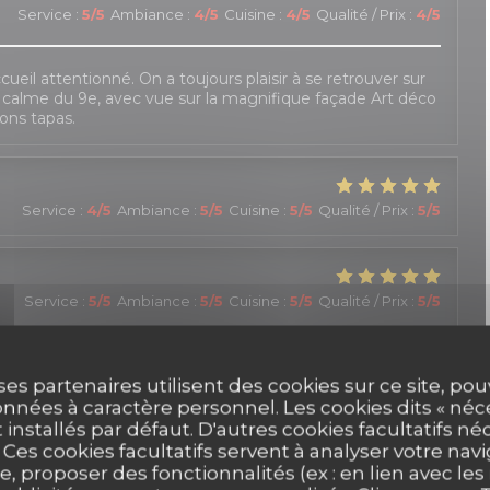
Service
:
5
/5
Ambiance
:
4
/5
Cuisine
:
4
/5
Qualité / Prix
:
4
/5
cueil attentionné. On a toujours plaisir à se retrouver sur
e calme du 9e, avec vue sur la magnifique façade Art déco
ons tapas.
Service
:
4
/5
Ambiance
:
5
/5
Cuisine
:
5
/5
Qualité / Prix
:
5
/5
Service
:
5
/5
Ambiance
:
5
/5
Cuisine
:
5
/5
Qualité / Prix
:
5
/5
ser une soirée au P'tit Barcelone, à savourer de délicieux
ses partenaires utilisent des cookies sur ce site, po
main. L'accueil est tout à fait charmant, avec beaucoup de
t de la réservation (un empêchement de mes amis m'a
nnées à caractère personnel. Les cookies dits « néc
prises). Il faut toutefois veiller à actualiser le site,
t installés par défaut. D'autres cookies facultatifs né
proposées. Mais c'est un détail !
es cookies facultatifs servent à analyser votre nav
e, proposer des fonctionnalités (ex : en lien avec le