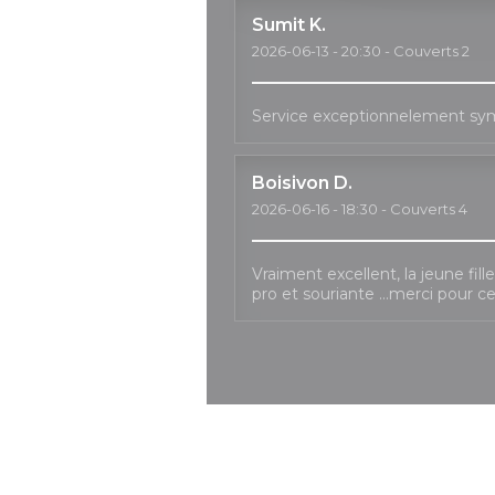
Sumit
K
2026-06-13
- 20:30 - Couverts 2
Service exceptionnelement sy
Boisivon
D
2026-06-16
- 18:30 - Couverts 4
Vraiment excellent, la jeune fil
pro et souriante …merci pour c