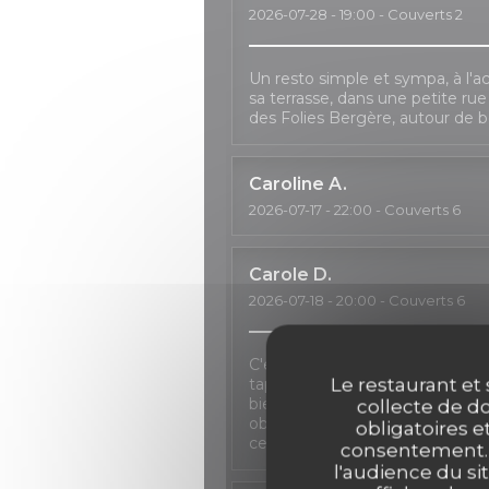
2026-07-28
- 19:00 - Couverts 2
Un resto simple et sympa, à l'ac
sa terrasse, dans une petite ru
des Folies Bergère, autour de b
Caroline
A
2026-07-17
- 22:00 - Couverts 6
Carole
D
2026-07-18
- 20:00 - Couverts 6
C'est toujours un plaisir de pas
Le restaurant et 
tapas, un verre de sangria à la 
bienveillance en cas de repor
collecte de do
obligé à décaler le dîner à deux re
obligatoires e
certaines formules n'étant plus 
consentement. C
l'audience du sit