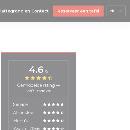
lattegrond en Contact
Reserveer een tafel
NL
4.6
/5
Gemiddelde rating —
1357 reviews
Service
Atmosfeer
Menu's
Kwaliteit/Prijs