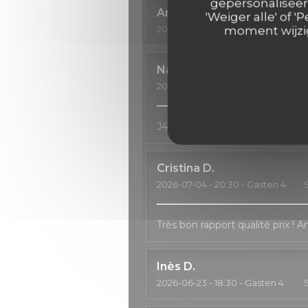
gepersonaliseerd
Anne
C
'Weiger alle' of
2026-07-11
- 18:30 - Gasten 3
moment wijzig
S
Natalia
H
2026-07-04
- 20:00 - Gasten 2
S
J4ai passé un très bon moment, 
Cristina
D
2026-07-04
- 20:30 - Gasten 4
Très bon rapport qualité prix ! 
Inès
D
2026-06-23
- 18:30 - Gasten 4