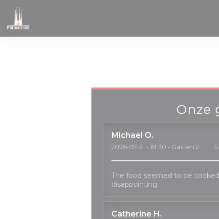
Cookies beheer paneel
Onze 
Michael
O
2026-07-31
- 18:30 - Gasten 2
S
The food seemed to be cooked
disappointing
Catherine
H