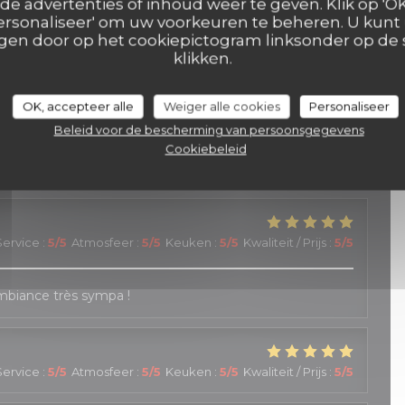
e advertenties of inhoud weer te geven. Klik op 'OK,
 'Personaliseer' om uw voorkeuren te beheren. U kunt
en door op het cookiepictogram linksonder op de s
ervice
:
4
/5
Atmosfeer
:
5
/5
Keuken
:
5
/5
Kwaliteit / Prijs
:
5
/5
klikken.
OK, accepteer alle
Weiger alle cookies
Personaliseer
ervice
:
5
/5
Atmosfeer
:
4
/5
Keuken
:
4
/5
Kwaliteit / Prijs
:
3
/5
Beleid voor de bescherming van persoonsgegevens
Cookiebeleid
le personnel est accueillant, réactif et généreux
Service
:
5
/5
Atmosfeer
:
5
/5
Keuken
:
5
/5
Kwaliteit / Prijs
:
5
/5
Ambiance très sympa !
Service
:
5
/5
Atmosfeer
:
5
/5
Keuken
:
5
/5
Kwaliteit / Prijs
:
5
/5