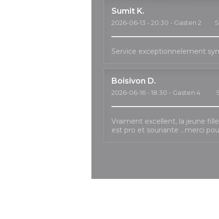
Sumit
K
2026-06-13
- 20:30 - Gasten 2
S
Service exceptionnelement sy
Boisivon
D
2026-06-16
- 18:30 - Gasten 4
Vraiment excellent, la jeune fil
est pro et souriante …merci pou