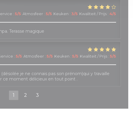
ervice
:
5
/5
Atmosfeer
:
5
/5
Keuken
:
3
/5
Kwaliteit / Prijs
:
4
/5
mpa. Terasse magique
Service
:
5
/5
Atmosfeer
:
5
/5
Keuken
:
5
/5
Kwaliteit / Prijs
:
5
/5
le (désolée je ne connais pas son prénom)qui y travaille
r ce moment délicieux en tout point .
1
2
3