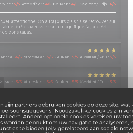
ervice
:
5
/5
Atmosfeer
:
4
/5
Keuken
:
4
/5
Kwaliteit / Prijs
:
4
/5
cueil attentionné. On a toujours plaisir à se retrouver sur
e calme du 9e, avec vue sur la magnifique façade Art
r de bons tapas.
ervice
:
4
/5
Atmosfeer
:
5
/5
Keuken
:
5
/5
Kwaliteit / Prijs
:
5
/5
Service
:
5
/5
Atmosfeer
:
5
/5
Keuken
:
5
/5
Kwaliteit / Prijs
:
5
/5
ser une soirée au P'tit Barcelone, à savourer de délicieux
n zijn partners gebruiken cookies op deze site, wat 
main. L'accueil est tout à fait charmant, avec beaucoup
port de la réservation (un empêchement de mes amis m'a
persoonsgegevens. 'Noodzakelijke' cookies zijn ve
prises). Il faut toutefois veiller à actualiser le site,
talleerd. Andere optionele cookies vereisen uw t
proposées. Mais c'est un détail !
s worden gebruikt om uw navigatie te analyseren, h
uncties te bieden (bijv. gerelateerd aan sociale netw