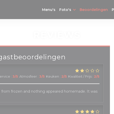
Menu's
Foto's
Beoordelingen
P
REVIEWS
gastbeoordelingen
ervice
:
3
/5
Atmosfeer
:
3
/5
Keuken
:
2
/5
Kwaliteit / Prijs
:
2
/5
 from frozen and nothing appeared homemade. It was