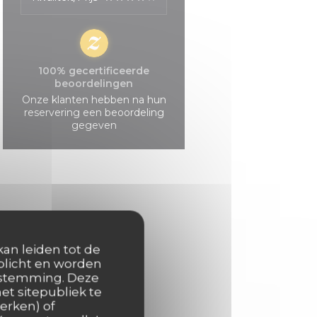
100% gecertificeerde
beoordelingen
Onze klanten hebben na hun
reservering een beoordeling
gegeven
kan leiden tot de
rplicht en worden
oestemming. Deze
et sitepubliek te
erken) of