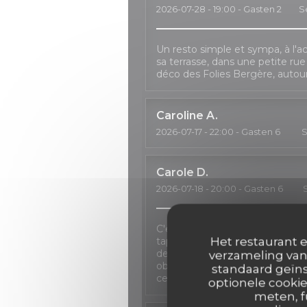
2026-07-28
- 19:00 - Gasten 2
S
Un resto simple et sympa, à l'ac
sa terrasse, dans une petite ru
déco des Folies Bergère, autou
Caroline
A
2026-07-17
- 22:00 - Gasten 6
S
Carole
D
2026-07-18
- 20:00 - Gasten 6
C'est toujours un plaisir de pas
Het restaurant e
tapas, un verre de sangria à la 
de bienveillance en cas de re
verzameling van 
obligé à décaler le dîner à deux re
standaard geïns
certaines formules n'étant plus 
optionele cookie
meten, f