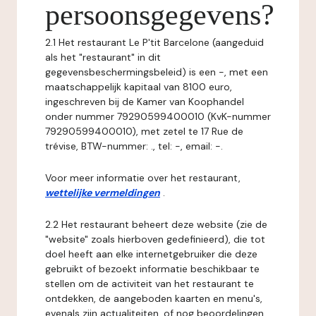
persoonsgegevens?
2.1 Het restaurant Le P'tit Barcelone (aangeduid
als het "restaurant" in dit
gegevensbeschermingsbeleid) is een -, met een
maatschappelijk kapitaal van 8100 euro,
ingeschreven bij de Kamer van Koophandel
onder nummer 79290599400010 (KvK-nummer
79290599400010), met zetel te 17 Rue de
trévise, BTW-nummer: ., tel: -, email: -.
Voor meer informatie over het restaurant,
wettelijke vermeldingen
.
2.2 Het restaurant beheert deze website (zie de
"website" zoals hierboven gedefinieerd), die tot
doel heeft aan elke internetgebruiker die deze
gebruikt of bezoekt informatie beschikbaar te
stellen om de activiteit van het restaurant te
ontdekken, de aangeboden kaarten en menu's,
evenals zijn actualiteiten, of nog beoordelingen