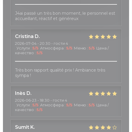
J4ai passé un très bon moment, le personnel est
accueillant, réactif et généreux
Cristina
D
2026-07-04
- 20:30 - гости 4
Услуги
:
5
/5
Атмосфера
:
5
/5
Меню
:
5
/5
Цена /
качество
:
5
/5
Très bon rapport qualité prix ! Ambiance très
sympa !
Inès
D
2026-06-23
- 18:30 - гости 4
Услуги
:
5
/5
Атмосфера
:
5
/5
Меню
:
5
/5
Цена /
качество
:
5
/5
Sumit
K