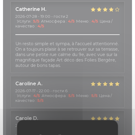
Catherine
H
2026-07-28
- 19:00 - гости 2
Услуги
:
5
/5
Атмосфера
:
4
/5
Меню
:
4
/5
Цена /
качество
:
4
/5
Un resto simple et sympa, à l'accueil attentionné.
On a toujours plaisir à se retrouver sur sa terrasse,
dans une petite rue calme du 9e, avec vue sur la
magnifique façade Art déco des Folies Bergère,
autour de bons tapas.
Caroline
A
2026-07-17
- 22:00 - гости 6
Услуги
:
4
/5
Атмосфера
:
5
/5
Меню
:
5
/5
Цена /
качество
:
5
/5
Carole
D
2026-07-18
- 20:00 - гости 6
Услуги
:
5
/5
Атмосфера
:
5
/5
Меню
:
5
/5
Цена /