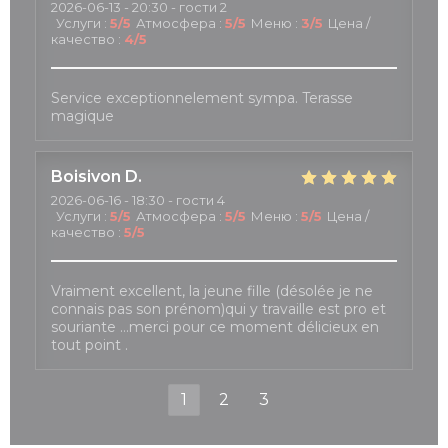
2026-06-13
- 20:30 - гости 2
Услуги
:
5
/5
Атмосфера
:
5
/5
Меню
:
3
/5
Цена /
качество
:
4
/5
Service exceptionnelement sympa. Terasse
magique
Boisivon
D
2026-06-16
- 18:30 - гости 4
Услуги
:
5
/5
Атмосфера
:
5
/5
Меню
:
5
/5
Цена /
качество
:
5
/5
Vraiment excellent, la jeune fille (désolée je ne
connais pas son prénom)qui y travaille est pro et
souriante …merci pour ce moment délicieux en
tout point .
1
2
3