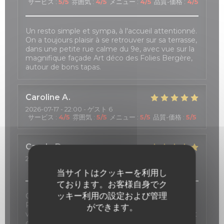
サービス
:
5
/5
雰囲気
:
4
/5
メニュー
:
4
/5
品質-価格
:
4
/5
Un resto simple et sympa, à l'accueil attentionné.
On a toujours plaisir à se retrouver sur sa terrasse,
dans une petite rue calme du 9e, avec vue sur la
magnifique façade Art déco des Folies Bergère,
autour de bons tapas.
Caroline
A
2026-07-17
- 22:00 - ゲスト 6
サービス
:
4
/5
雰囲気
:
5
/5
メニュー
:
5
/5
品質-価格
:
5
/5
Carole
D
2026-07-18
- 20:00 - ゲスト 6
サービス
:
5
/5
雰囲気
:
5
/5
メニュー
:
5
/5
品質-価格
:
5
/5
当サイトはクッキーを利用し
ております。お客様自身でク
ッキー利用の設定および管理
C'est toujours un plaisir de passer une soirée au
P'tit Barcelone, à savourer de délicieux tapas, un
ができます。
verre de sangria à la main. L'accueil est tout à fait
charmant, avec beaucoup de bienveillance en