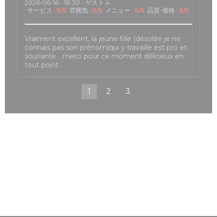
2026-06-16
- 18:30 - ゲスト 4
サービス
:
5
/5
雰囲気
:
5
/5
メニュー
:
5
/5
品質-価格
:
5
/5
Vraiment excellent, la jeune fille (désolée je ne
connais pas son prénom)qui y travaille est pro et
souriante …merci pour ce moment délicieux en
tout point .
1
2
3