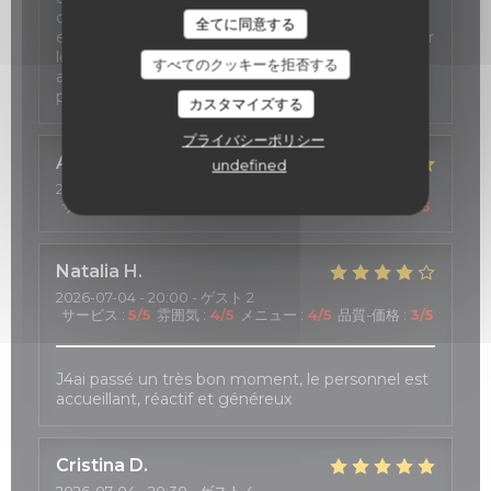
cas de report de la réservation (un
全てに同意する
empêchement de mes amis m'a obligé à décaler
le dîner à deux reprises). Il faut toutefois veiller à
すべてのクッキーを拒否する
actualiser le site, certaines formules n'étant plus
proposées. Mais c'est un détail !
カスタマイズする
プライバシーポリシー
Anne
C
undefined
2026-07-11
- 18:30 - ゲスト 3
サービス
:
4
/5
雰囲気
:
5
/5
メニュー
:
5
/5
品質-価格
:
5
/5
Natalia
H
2026-07-04
- 20:00 - ゲスト 2
サービス
:
5
/5
雰囲気
:
4
/5
メニュー
:
4
/5
品質-価格
:
3
/5
J4ai passé un très bon moment, le personnel est
accueillant, réactif et généreux
Cristina
D