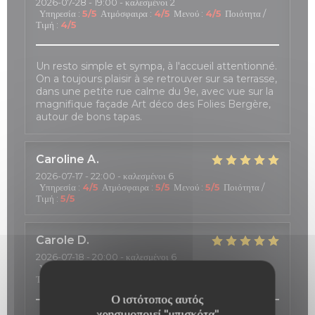
2026-07-28
- 19:00 - καλεσμένοι 2
Υπηρεσία
:
5
/5
Ατμόσφαιρα
:
4
/5
Μενού
:
4
/5
Ποιότητα /
Τιμή
:
4
/5
Un resto simple et sympa, à l'accueil attentionné.
On a toujours plaisir à se retrouver sur sa terrasse,
dans une petite rue calme du 9e, avec vue sur la
magnifique façade Art déco des Folies Bergère,
autour de bons tapas.
Caroline
A
2026-07-17
- 22:00 - καλεσμένοι 6
Υπηρεσία
:
4
/5
Ατμόσφαιρα
:
5
/5
Μενού
:
5
/5
Ποιότητα /
Τιμή
:
5
/5
Carole
D
2026-07-18
- 20:00 - καλεσμένοι 6
Υπηρεσία
:
5
/5
Ατμόσφαιρα
:
5
/5
Μενού
:
5
/5
Ποιότητα /
Τιμή
:
5
/5
Ο ιστότοπος αυτός
χρησιμοποιεί "μπισκότα"