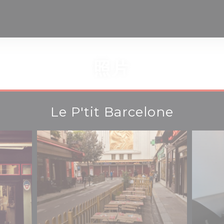
照片
Le P'tit Barcelone