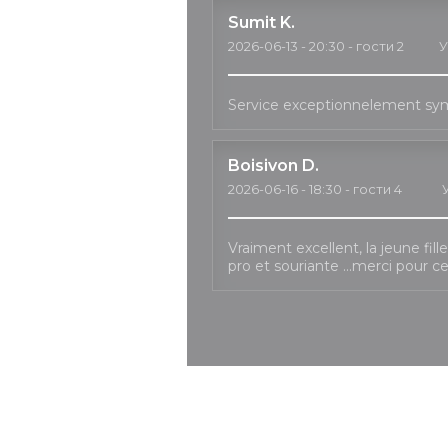
Sumit
K
2026-06-13
- 20:30 - гости 2
У
Service exceptionnelement sy
Boisivon
D
2026-06-16
- 18:30 - гости 4
Vraiment excellent, la jeune fil
pro et souriante …merci pour c