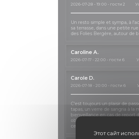
2026-07-28
- 19:00 - гости 2
У
Un resto simple et sympa, à l'ac
sa terrasse, dans une petite ru
des Folies Bergère, autour de b
Caroline
A
2026-07-17
- 22:00 - гости 6
У
Carole
D
2026-07-18
- 20:00 - гости 6
C'est toujours un plaisir de pas
tapas, un verre de sangria à la 
bienveillance en cas de repor
obligé à décaler le dîner à deux re
certaines formules n'étant plus 
Этот сайт испо