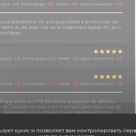
слуги
:
5
/5
Атмосфера
:
4
/5
Меню
:
4
/5
Цена / качество
:
4
/5
cueil attentionné. On a toujours plaisir à se retrouver sur
e calme du 9e, avec vue sur la magnifique façade Art déco
ons tapas.
слуги
:
4
/5
Атмосфера
:
5
/5
Меню
:
5
/5
Цена / качество
:
5
/5
Услуги
:
5
/5
Атмосфера
:
5
/5
Меню
:
5
/5
Цена / качество
:
5
/5
ser une soirée au P'tit Barcelone, à savourer de délicieux
main. L'accueil est tout à fait charmant, avec beaucoup de
t de la réservation (un empêchement de mes amis m'a
prises). Il faut toutefois veiller à actualiser le site,
proposées. Mais c'est un détail !
льзует кукис и позволяет вам контролировать сер