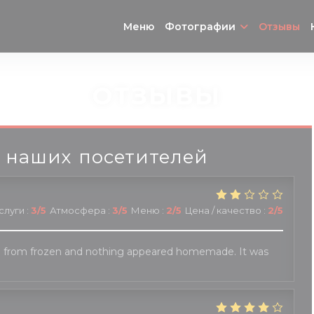
Меню
Фотографии
Отзывы
ОТЗЫВЫ
 наших посетителей
слуги
:
3
/5
Атмосфера
:
3
/5
Меню
:
2
/5
Цена / качество
:
2
/5
 from frozen and nothing appeared homemade. It was