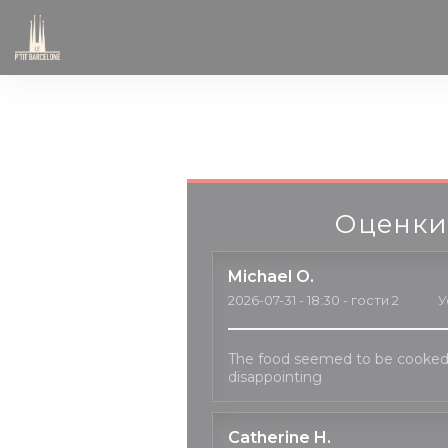
Панель управления cookies
Оценки
Michael
O
2026-07-31
- 18:30 - гости 2
У
The food seemed to be cooked
disappointing
Catherine
H