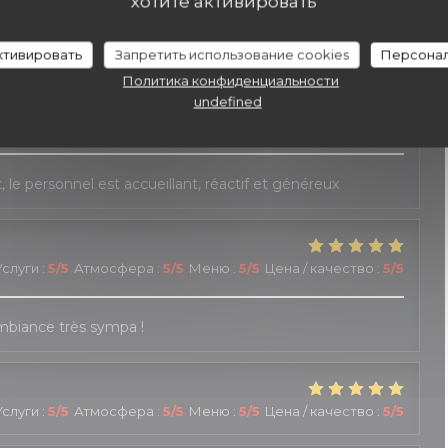
хотите активировать
слуги
:
4
/5
Атмосфера
:
5
/5
Меню
:
5
/5
Цена / качество
:
5
/5
активировать
Запретить использование cookies
Персонал
Политика конфиденциальности
undefined
слуги
:
5
/5
Атмосфера
:
4
/5
Меню
:
4
/5
Цена / качество
:
3
/5
le personnel est accueillant, réactif et généreux
Услуги
:
5
/5
Атмосфера
:
5
/5
Меню
:
5
/5
Цена / качество
:
5
/5
Ambiance très sympa !
Услуги
:
5
/5
Атмосфера
:
5
/5
Меню
:
5
/5
Цена / качество
:
5
/5