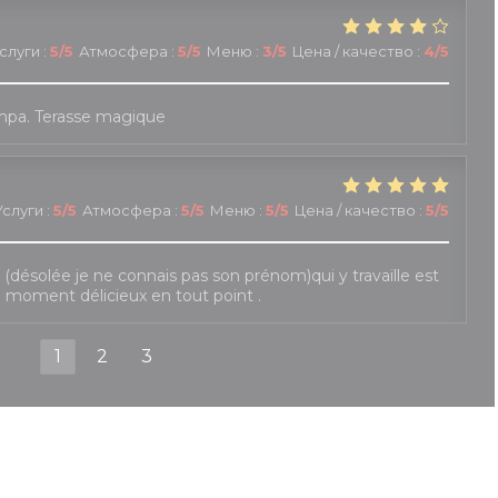
слуги
:
5
/5
Атмосфера
:
5
/5
Меню
:
3
/5
Цена / качество
:
4
/5
mpa. Terasse magique
Услуги
:
5
/5
Атмосфера
:
5
/5
Меню
:
5
/5
Цена / качество
:
5
/5
le (désolée je ne connais pas son prénom)qui y travaille est
e moment délicieux en tout point .
1
2
3