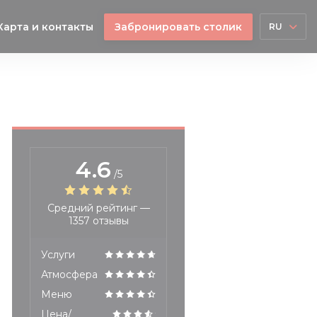
Карта и контакты
Забронировать столик
RU
4.6
/5
Средний рейтинг —
1357 отзывы
Услуги
Атмосфера
Меню
Цена/