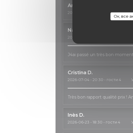
Anne
C
2026-07-11
- 18:30 - гости 3
У
Ок, все 
Natalia
H
2026-07-04
- 20:00 - гости 2
У
J4ai passé un très bon moment, 
Cristina
D
2026-07-04
- 20:30 - гости 4
Très bon rapport qualité prix ! 
Inès
D
2026-06-23
- 18:30 - гости 4