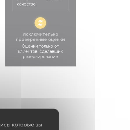
качество
Исключительно
проверенные оценки
Оценки только от
клиентов, сделавших
резервирование
висы которые вы