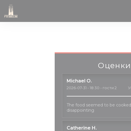
Панель управления cookies
Оценки
Michael
O
2026-07-31
- 18:30 - гости 2
У
The food seemed to be cooked
disappointing
Catherine
H