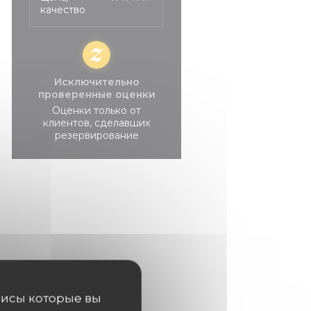
качество
Исключительно
проверенные оценки
Оценки только от
клиентов, сделавших
резервирование
висы которые вы