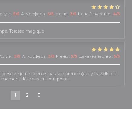
слуги
:
5
/5
Атмосфера
:
5
/5
Меню
:
3
/5
Цена / качество
:
4
/5
mpa. Terasse magique
Услуги
:
5
/5
Атмосфера
:
5
/5
Меню
:
5
/5
Цена / качество
:
5
/5
le (désolée je ne connais pas son prénom)qui y travaille est
e moment délicieux en tout point .
1
2
3