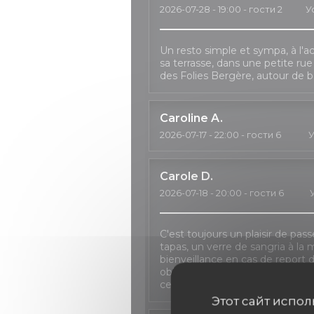
2026-07-28
- 19:00 - гости 2
У
Un resto simple et sympa, à l'ac
sa terrasse, dans une petite ru
des Folies Bergère, autour de b
Caroline
A
2026-07-17
- 22:00 - гости 6
У
Carole
D
2026-07-18
- 20:00 - гости 6
C'est toujours un plaisir de pas
tapas, un verre de sangria à la 
bienveillance en cas de repor
obligé à décaler le dîner à deux re
certaines formules n'étant plus 
Этот сайт испо