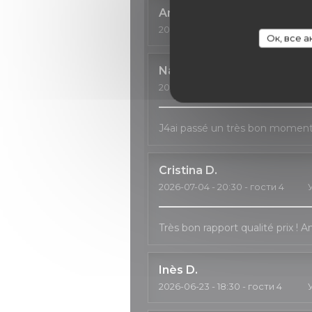
Anne
C
2026-07-11
- 18:30 - гости 3
У
Ок, все 
Natalia
H
2026-07-04
- 20:00 - гости 2
У
J4ai passé un très bon moment, 
Cristina
D
2026-07-04
- 20:30 - гости 4
Très bon rapport qualité prix ! 
Inès
D
2026-06-23
- 18:30 - гости 4