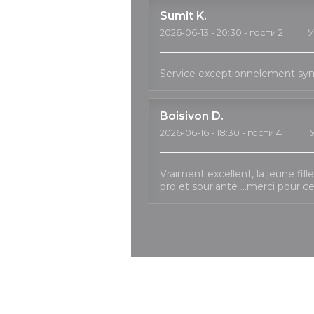
Sumit
K
2026-06-13
- 20:30 - гости 2
У
Service exceptionnelement sy
Boisivon
D
2026-06-16
- 18:30 - гости 4
Vraiment excellent, la jeune fil
pro et souriante …merci pour c