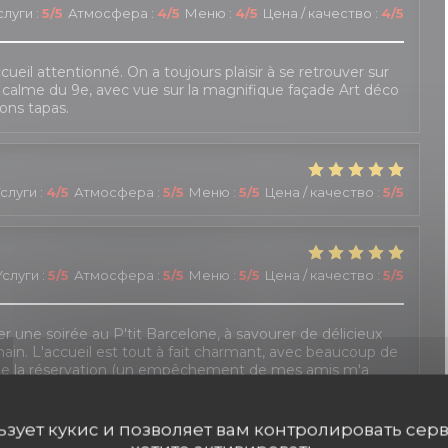
слуги
:
5
/5
Атмосфера
:
4
/5
Меню
:
4
/5
Цена / качество
:
4
/5
cueil attentionné. On a toujours plaisir à se retrouver sur
e calme du 9e, avec vue sur la magnifique façade Art déco
ons tapas.
слуги
:
4
/5
Атмосфера
:
5
/5
Меню
:
5
/5
Цена / качество
:
5
/5
Услуги
:
5
/5
Атмосфера
:
5
/5
Меню
:
5
/5
Цена / качество
:
5
/5
ser une soirée au P'tit Barcelone, à savourer de délicieux
main. L'accueil est tout à fait charmant, avec beaucoup de
t de la réservation (un empêchement de mes amis m'a
prises). Il faut toutefois veiller à actualiser le site,
proposées. Mais c'est un détail !
льзует кукис и позволяет вам контролировать сер