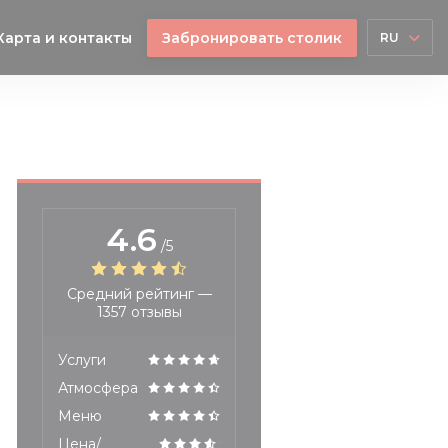
Карта и контакты
Забронировать столик
RU
4.6
/5
Средний рейтинг —
1357 отзывы
Услуги
Атмосфера
Меню
Цена/