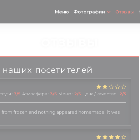
Меню
Фотографии
Отзывы
ОТЗЫВЫ
 наших посетителей
слуги
:
3
/5
Атмосфера
:
3
/5
Меню
:
2
/5
Цена / качество
:
2
/5
 from frozen and nothing appeared homemade. It was