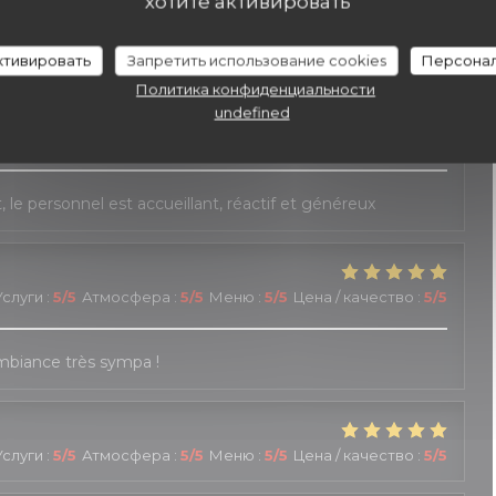
хотите активировать
слуги
:
4
/5
Атмосфера
:
5
/5
Меню
:
5
/5
Цена / качество
:
5
/5
активировать
Запретить использование cookies
Персонал
Политика конфиденциальности
undefined
слуги
:
5
/5
Атмосфера
:
4
/5
Меню
:
4
/5
Цена / качество
:
3
/5
le personnel est accueillant, réactif et généreux
Услуги
:
5
/5
Атмосфера
:
5
/5
Меню
:
5
/5
Цена / качество
:
5
/5
Ambiance très sympa !
Услуги
:
5
/5
Атмосфера
:
5
/5
Меню
:
5
/5
Цена / качество
:
5
/5