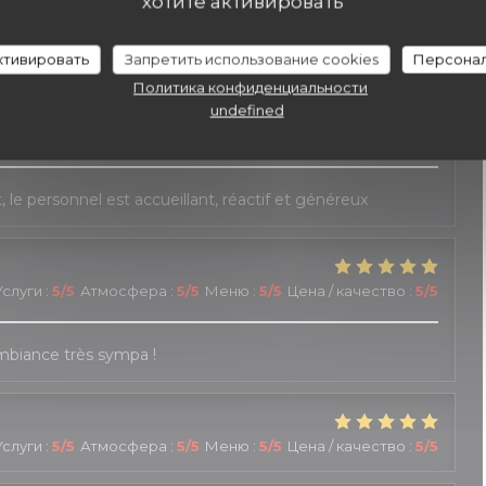
хотите активировать
слуги
:
4
/5
Атмосфера
:
5
/5
Меню
:
5
/5
Цена / качество
:
5
/5
активировать
Запретить использование cookies
Персонал
Политика конфиденциальности
undefined
слуги
:
5
/5
Атмосфера
:
4
/5
Меню
:
4
/5
Цена / качество
:
3
/5
le personnel est accueillant, réactif et généreux
Услуги
:
5
/5
Атмосфера
:
5
/5
Меню
:
5
/5
Цена / качество
:
5
/5
Ambiance très sympa !
Услуги
:
5
/5
Атмосфера
:
5
/5
Меню
:
5
/5
Цена / качество
:
5
/5