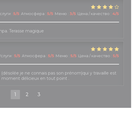
слуги
:
5
/5
Атмосфера
:
5
/5
Меню
:
3
/5
Цена / качество
:
4
/5
mpa. Terasse magique
Услуги
:
5
/5
Атмосфера
:
5
/5
Меню
:
5
/5
Цена / качество
:
5
/5
le (désolée je ne connais pas son prénom)qui y travaille est
e moment délicieux en tout point .
1
2
3