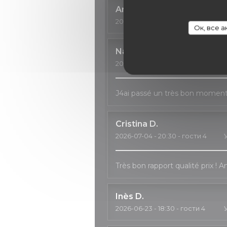
Anne
C
2026-07-11
- 18:30 - гости 3
У
Ок, все 
Natalia
H
2026-07-04
- 20:00 - гости 2
У
J4ai passé un très bon moment, 
Cristina
D
2026-07-04
- 20:30 - гости 4
Très bon rapport qualité prix ! 
Inès
D
2026-06-23
- 18:30 - гости 4