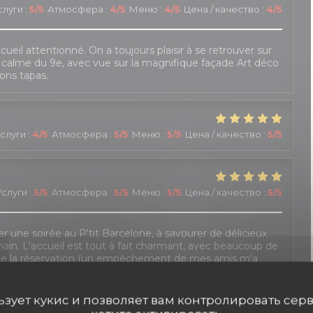
слуги
:
5
/5
Атмосфера
:
4
/5
Меню
:
4
/5
Цена / качество
:
4
/5
cueil attentionné. On a toujours plaisir à se retrouver sur
e calme du 9e, avec vue sur la magnifique façade Art déco
ons tapas.
слуги
:
4
/5
Атмосфера
:
5
/5
Меню
:
5
/5
Цена / качество
:
5
/5
Услуги
:
5
/5
Атмосфера
:
5
/5
Меню
:
5
/5
Цена / качество
:
5
/5
ser une soirée au P'tit Barcelone, à savourer de délicieux
main. L'accueil est tout à fait charmant, avec beaucoup de
t de la réservation (un empêchement de mes amis m'a
prises). Il faut toutefois veiller à actualiser le site,
proposées. Mais c'est un détail !
льзует кукис и позволяет вам контролировать сер