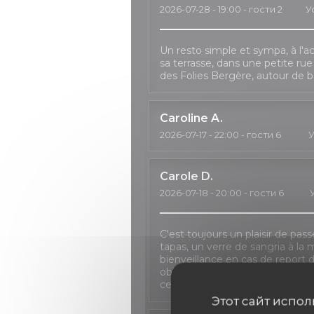
2026-07-28
- 19:00 - гости 2
У
Un resto simple et sympa, à l'ac
sa terrasse, dans une petite ru
des Folies Bergère, autour de b
Caroline
A
2026-07-17
- 22:00 - гости 6
У
Carole
D
2026-07-18
- 20:00 - гости 6
C'est toujours un plaisir de pas
tapas, un verre de sangria à la 
bienveillance en cas de repor
obligé à décaler le dîner à deux re
certaines formules n'étant plus 
Этот сайт испо