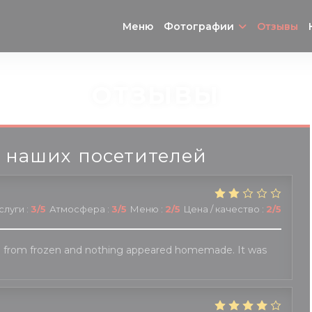
Меню
Фотографии
Отзывы
ОТЗЫВЫ
 наших посетителей
слуги
:
3
/5
Атмосфера
:
3
/5
Меню
:
2
/5
Цена / качество
:
2
/5
 from frozen and nothing appeared homemade. It was