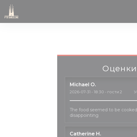
Панель управления cookies
Оценки
Michael
O
2026-07-31
- 18:30 - гости 2
У
The food seemed to be cooked
disappointing
Catherine
H