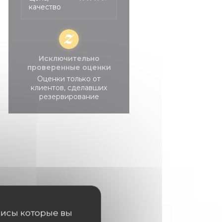
качество
Исключительно
проверенные оценки
Оценки только от
клиентов, сделавших
резервирование
висы которые вы