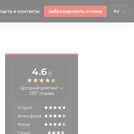
Карта и контакты
Забронировать столик
RU
4.6
/5
Средний рейтинг —
1357 отзывы
Услуги
Атмосфера
Меню
Цена/