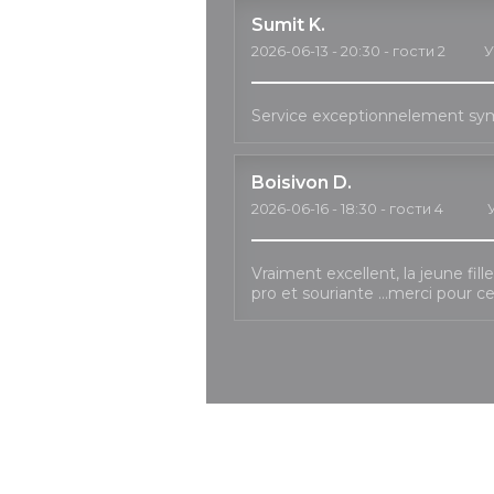
Sumit
K
2026-06-13
- 20:30 - гости 2
У
Service exceptionnelement sy
Boisivon
D
2026-06-16
- 18:30 - гости 4
Vraiment excellent, la jeune fil
pro et souriante …merci pour c