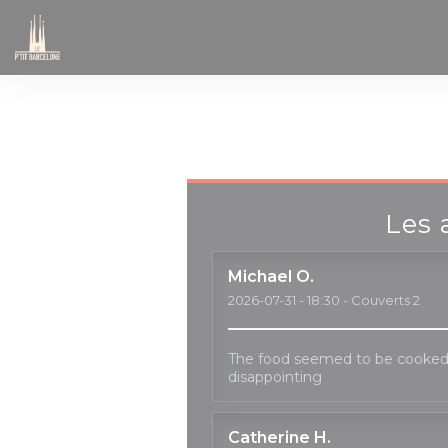
Personnalisation de vos choix en matière de cookies
Les 
Michael
O
2026-07-31
- 18:30 - Couverts 2
The food seemed to be cooked
disappointing
Catherine
H