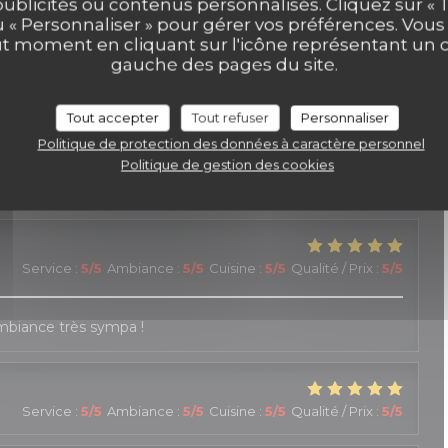
publicités ou contenus personnalisés. Cliquez sur « T
u « Personnaliser » pour gérer vos préférences. Vou
ut moment en cliquant sur l'icône représentant un 
Service
:
4
/5
Ambiance
:
5
/5
Cuisine
:
5
/5
Qualité / Prix
:
5
/5
gauche des pages du site.
Tout accepter
Tout refuser
Personnaliser
Service
:
5
/5
Ambiance
:
4
/5
Cuisine
:
4
/5
Qualité / Prix
:
3
/5
Politique de protection des données à caractère personnel
Politique de gestion des cookies
le personnel est accueillant, réactif et généreux
Service
:
5
/5
Ambiance
:
5
/5
Cuisine
:
5
/5
Qualité / Prix
:
5
/5
Ambiance très sympa !
Service
:
5
/5
Ambiance
:
5
/5
Cuisine
:
5
/5
Qualité / Prix
:
5
/5