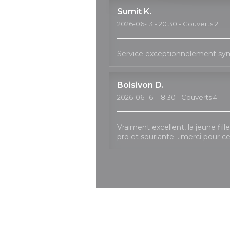
Sumit
K
2026-06-13
- 20:30 - Couverts 2
Service exceptionnelement sy
Boisivon
D
2026-06-16
- 18:30 - Couverts 4
Vraiment excellent, la jeune fil
pro et souriante …merci pour c