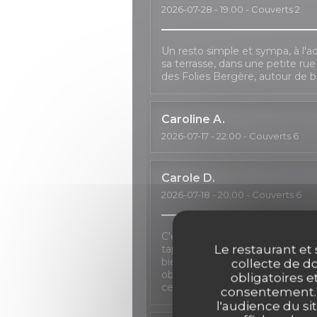
2026-07-28
- 19:00 - Couverts 2
Un resto simple et sympa, à l'ac
sa terrasse, dans une petite ru
des Folies Bergère, autour de b
Caroline
A
2026-07-17
- 22:00 - Couverts 6
Carole
D
2026-07-18
- 20:00 - Couverts 6
C'est toujours un plaisir de pas
Le restaurant et 
tapas, un verre de sangria à la 
bienveillance en cas de repor
collecte de do
obligé à décaler le dîner à deux re
obligatoires e
certaines formules n'étant plus 
consentement. C
l'audience du sit