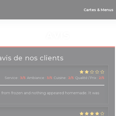
Cartes & Menus
AVIS
avis de nos clients
Service
:
3
/5
Ambiance
:
3
/5
Cuisine
:
2
/5
Qualité / Prix
:
2
/5
 from frozen and nothing appeared homemade. It was