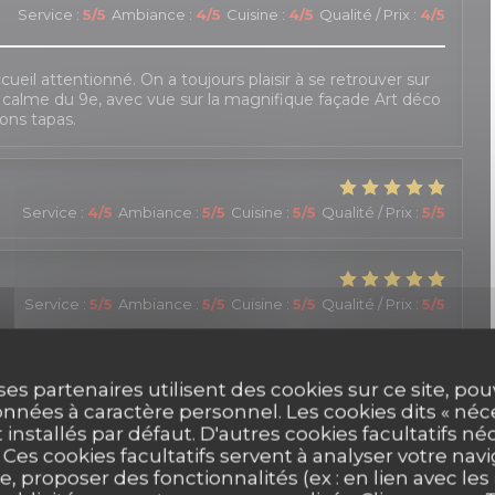
Service
:
5
/5
Ambiance
:
4
/5
Cuisine
:
4
/5
Qualité / Prix
:
4
/5
cueil attentionné. On a toujours plaisir à se retrouver sur
e calme du 9e, avec vue sur la magnifique façade Art déco
ons tapas.
Service
:
4
/5
Ambiance
:
5
/5
Cuisine
:
5
/5
Qualité / Prix
:
5
/5
Service
:
5
/5
Ambiance
:
5
/5
Cuisine
:
5
/5
Qualité / Prix
:
5
/5
ser une soirée au P'tit Barcelone, à savourer de délicieux
ses partenaires utilisent des cookies sur ce site, po
main. L'accueil est tout à fait charmant, avec beaucoup de
t de la réservation (un empêchement de mes amis m'a
nnées à caractère personnel. Les cookies dits « néc
prises). Il faut toutefois veiller à actualiser le site,
t installés par défaut. D'autres cookies facultatifs né
proposées. Mais c'est un détail !
es cookies facultatifs servent à analyser votre nav
e, proposer des fonctionnalités (ex : en lien avec le