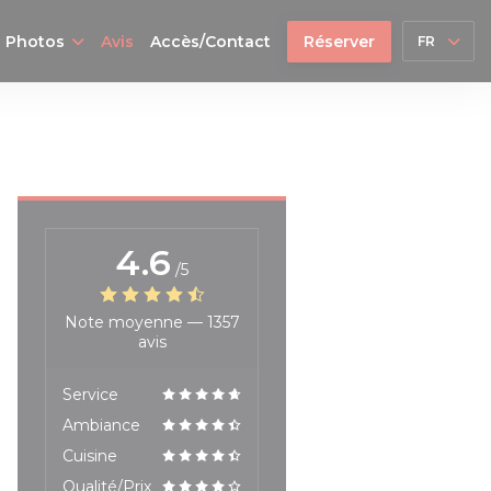
Photos
Avis
Accès/Contact
Réserver
FR
4.6
/5
Note moyenne —
1357
avis
Service
Ambiance
Cuisine
Qualité/Prix