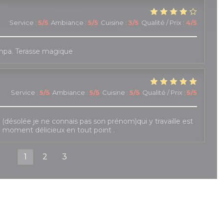
Service
:
5
/5
Ambiance
:
5
/5
Cuisine
:
3
/5
Qualité / Prix
:
4
/5
mpa. Terasse magique
Service
:
5
/5
Ambiance
:
5
/5
Cuisine
:
5
/5
Qualité / Prix
:
5
/5
le (désolée je ne connais pas son prénom)qui y travaille est
e moment délicieux en tout point .
1
2
3