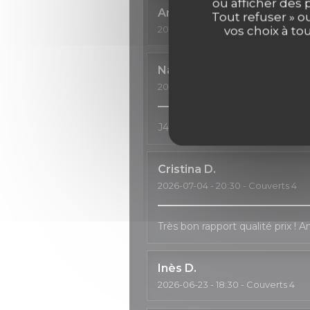
ou afficher des 
Anne
C
Tout refuser » o
2026-07-11
- 18:30 - Couverts 3
vos choix à to
Natalia
H
2026-07-04
- 20:00 - Couverts 2
J4ai passé un très bon moment, 
Cristina
D
2026-07-04
- 20:30 - Couverts 4
Très bon rapport qualité prix ! 
Inès
D
2026-06-23
- 18:30 - Couverts 4