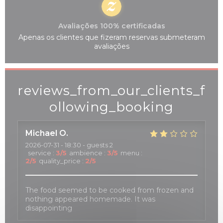
Avaliações 100% certificadas
Apenas os clientes que fizeram reservas submeteram
avaliações
reviews_from_our_clients_f
ollowing_booking
Michael
O
2026-07-31
- 18:30 - guests 2
service
:
3
/5
ambience
:
3
/5
menu
:
2
/5
quality_price
:
2
/5
The food seemed to be cooked from frozen and
nothing appeared homemade. It was
disappointing