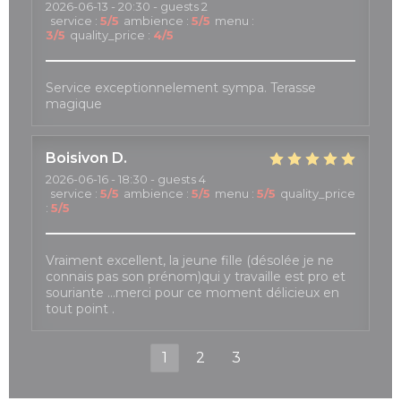
2026-06-13
- 20:30 - guests 2
service
:
5
/5
ambience
:
5
/5
menu
:
3
/5
quality_price
:
4
/5
Service exceptionnelement sympa. Terasse
magique
Boisivon
D
2026-06-16
- 18:30 - guests 4
service
:
5
/5
ambience
:
5
/5
menu
:
5
/5
quality_price
:
5
/5
Vraiment excellent, la jeune fille (désolée je ne
connais pas son prénom)qui y travaille est pro et
souriante …merci pour ce moment délicieux en
tout point .
1
2
3