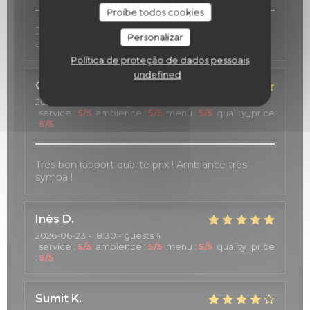
Proíbe todos cookies
J4ai passé un très bon moment, le personnel est
Personalizar
accueillant, réactif et généreux
Política de proteção de dados pessoais
undefined
Cristina
D
2026-07-04
- 20:30 - guests 4
service
:
5
/5
ambience
:
5
/5
menu
:
5
/5
quality_price
:
5
/5
Très bon rapport qualité prix ! Ambiance très
sympa !
Inès
D
2026-06-23
- 18:30 - guests 4
service
:
5
/5
ambience
:
5
/5
menu
:
5
/5
quality_price
:
5
/5
Sumit
K