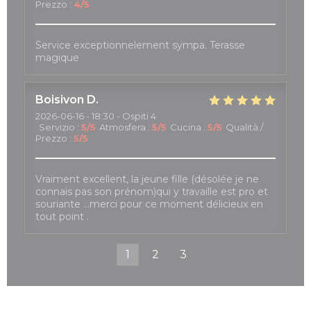
Prezzo
:
4
/5
Service exceptionnelement sympa. Terasse
magique
Boisivon
D
2026-06-16
- 18:30 - Ospiti 4
Servizio
:
5
/5
Atmosfera
:
5
/5
Cucina
:
5
/5
Qualità /
Prezzo
:
5
/5
Vraiment excellent, la jeune fille (désolée je ne
connais pas son prénom)qui y travaille est pro et
souriante …merci pour ce moment délicieux en
tout point .
1
2
3