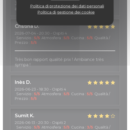
J4ai passé un très bon moment, le personnel est
Politica di protezione dei dati personali
accueillant, réactif et généreux
Politica di gestione dei cookie
Cristina
D
2026-07-04
- 20:30 - Ospiti 4
Servizio
:
5
/5
Atmosfera
:
5
/5
Cucina
:
5
/5
Qualità /
Prezzo
:
5
/5
Très bon rapport qualité prix ! Ambiance très
sympa !
Inès
D
2026-06-23
- 18:30 - Ospiti 4
Servizio
:
5
/5
Atmosfera
:
5
/5
Cucina
:
5
/5
Qualità /
Prezzo
:
5
/5
Sumit
K
2026-06-13
- 20:30 - Ospiti 2
Servizio
:
5
/5
Atmosfera
:
5
/5
Cucina
:
3
/5
Qualità /