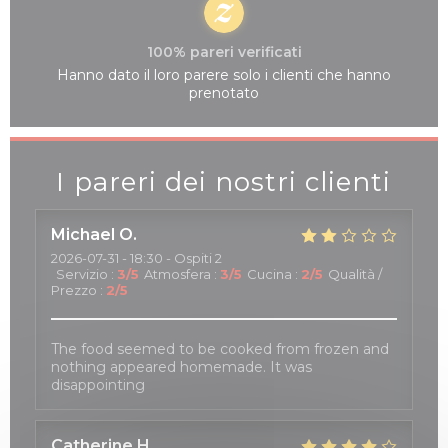
100% pareri verificati
Hanno dato il loro parere solo i clienti che hanno
prenotato
I pareri dei nostri clienti
Michael
O
2026-07-31
- 18:30 - Ospiti 2
Servizio
:
3
/5
Atmosfera
:
3
/5
Cucina
:
2
/5
Qualità /
Prezzo
:
2
/5
The food seemed to be cooked from frozen and
nothing appeared homemade. It was
disappointing
Catherine
H