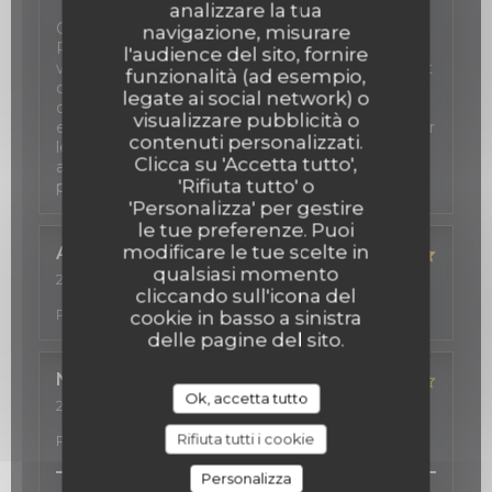
analizzare la tua
C'est toujours un plaisir de passer une soirée au
navigazione, misurare
P'tit Barcelone, à savourer de délicieux tapas, un
l'audience del sito, fornire
verre de sangria à la main. L'accueil est tout à fait
funzionalità (ad esempio,
charmant, avec beaucoup de bienveillance en
legate ai social network) o
cas de report de la réservation (un
visualizzare pubblicità o
empêchement de mes amis m'a obligé à décaler
contenuti personalizzati.
le dîner à deux reprises). Il faut toutefois veiller à
Clicca su 'Accetta tutto',
actualiser le site, certaines formules n'étant plus
'Rifiuta tutto' o
proposées. Mais c'est un détail !
'Personalizza' per gestire
le tue preferenze. Puoi
modificare le tue scelte in
Anne
C
qualsiasi momento
2026-07-11
- 18:30 - Ospiti 3
cliccando sull'icona del
Servizio
:
4
/5
Atmosfera
:
5
/5
Cucina
:
5
/5
Qualità /
Prezzo
:
5
/5
cookie in basso a sinistra
delle pagine del sito.
Natalia
H
Ok, accetta tutto
2026-07-04
- 20:00 - Ospiti 2
Servizio
:
5
/5
Atmosfera
:
4
/5
Cucina
:
4
/5
Qualità /
Rifiuta tutti i cookie
Prezzo
:
3
/5
Personalizza