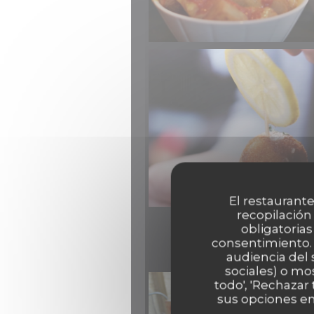
El restaurante
recopilación
obligatorias
consentimiento. 
audiencia del 
sociales) o mo
todo', 'Rechazar
sus opciones en