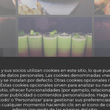
 y sus socios utilizan cookies en este sitio, lo que pu
 de datos personales. Las cookies denominadas «ne
 y se instalan por defecto. Otras cookies opcionales
Quelques cocktails
Estas cookies opcionales sirven para analizar su nav
sitio, ofrecer funcionalidades (por ejemplo, relacio
strar publicidad o contenidos personalizados. Haga c
 todo' o 'Personalizar' para gestionar sus preferenci
 cualquier momento haciendo clic en el icono de co
inferior izquierda de las páginas del sitio.