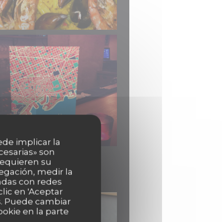
ede implicar la
cesarias» son
 requieren su
egación, medir la
nadas con redes
lic en 'Aceptar
as. Puede cambiar
okie en la parte