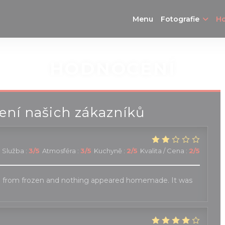
Menu
Fotografie
H
HODNOCENÍ
ní našich zákazníků
Služba
:
3
/5
Atmosféra
:
3
/5
Kuchyně
:
2
/5
Kvalita / Cena
:
2
/5
 from frozen and nothing appeared homemade. It was