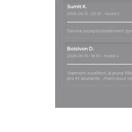
Sumit
K
2026-06-13
- 20:30 - Hosté 2
Service exceptionnelement sy
Boisivon
D
2026-06-16
- 18:30 - Hosté 4
Vraiment excellent, la jeune fil
pro et souriante …merci pour c