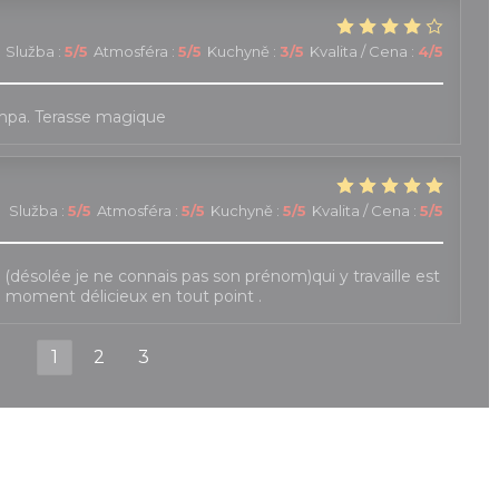
Služba
:
5
/5
Atmosféra
:
5
/5
Kuchyně
:
3
/5
Kvalita / Cena
:
4
/5
mpa. Terasse magique
Služba
:
5
/5
Atmosféra
:
5
/5
Kuchyně
:
5
/5
Kvalita / Cena
:
5
/5
le (désolée je ne connais pas son prénom)qui y travaille est
e moment délicieux en tout point .
1
2
3