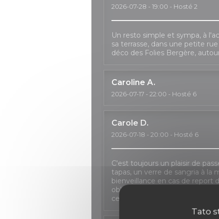
2026-07-28
- 19:00 - Hosté 2
Un resto simple et sympa, à l'ac
sa terrasse, dans une petite ru
déco des Folies Bergère, autou
Caroline
A
2026-07-17
- 22:00 - Hosté 6
Carole
D
2026-07-18
- 20:00 - Hosté 6
C'est toujours un plaisir de pas
tapas, un verre de sangria à la 
bienveillance en cas de repor
obligé à décaler le dîner à deux re
certaines formules n'étant plus 
Tato s