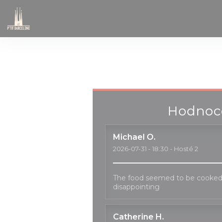
Panel pro správu cookies
Hodnoce
Michael
O
2026-07-31
- 18:30 - Hosté 2
The food seemed to be cooked
disappointing
Catherine
H