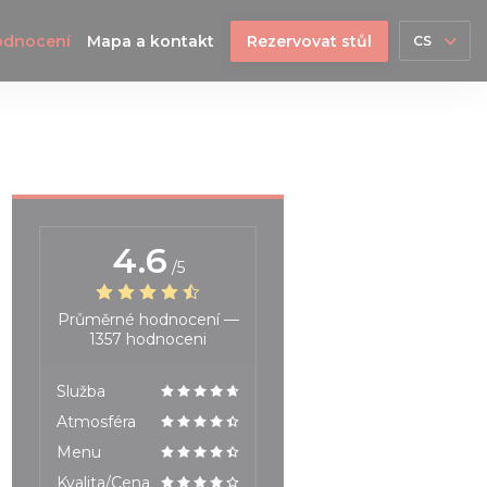
odnocení
Mapa a kontakt
Rezervovat stůl
CS
4.6
/5
Průměrné hodnocení —
1357 hodnoceni
Služba
Atmosféra
Menu
Kvalita/Cena