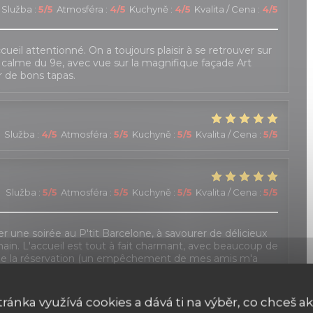
Služba
:
5
/5
Atmosféra
:
4
/5
Kuchyně
:
4
/5
Kvalita / Cena
:
4
/5
cueil attentionné. On a toujours plaisir à se retrouver sur
e calme du 9e, avec vue sur la magnifique façade Art
r de bons tapas.
Služba
:
4
/5
Atmosféra
:
5
/5
Kuchyně
:
5
/5
Kvalita / Cena
:
5
/5
Služba
:
5
/5
Atmosféra
:
5
/5
Kuchyně
:
5
/5
Kvalita / Cena
:
5
/5
ser une soirée au P'tit Barcelone, à savourer de délicieux
main. L'accueil est tout à fait charmant, avec beaucoup de
t de la réservation (un empêchement de mes amis m'a
prises). Il faut toutefois veiller à actualiser le site,
proposées. Mais c'est un détail !
tránka využívá cookies a dává ti na výběr, co chceš ak