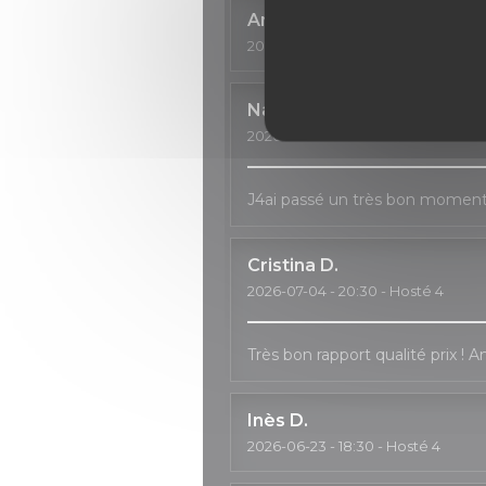
Anne
C
2026-07-11
- 18:30 - Hosté 3
Natalia
H
2026-07-04
- 20:00 - Hosté 2
J4ai passé un très bon moment, 
Cristina
D
2026-07-04
- 20:30 - Hosté 4
Très bon rapport qualité prix ! 
Inès
D
2026-06-23
- 18:30 - Hosté 4