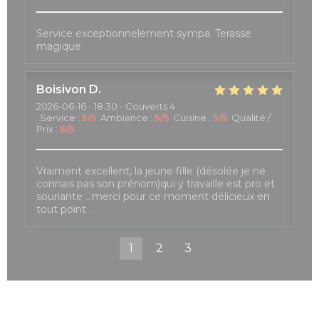
Service exceptionnelement sympa. Terasse
magique
Boisivon
D
2026-06-16
- 18:30 - Couverts 4
Service
:
5
/5
Ambiance
:
5
/5
Cuisine
:
5
/5
Qualité /
Prix
:
5
/5
Vraiment excellent, la jeune fille (désolée je ne
connais pas son prénom)qui y travaille est pro et
souriante …merci pour ce moment délicieux en
tout point .
1
2
3