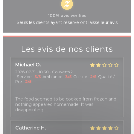
100% avis vérifiés
Seuls les clients ayant réservé ont laissé leur avis
Les avis de nos clients
Michael
O
2026-07-31
- 18:30 - Couverts 2
Service
:
3
/5
Ambiance
:
3
/5
Cuisine
:
2
/5
Qualité /
Prix
:
2
/5
The food seemed to be cooked from frozen and
nothing appeared homemade. It was
disappointing
Catherine
H