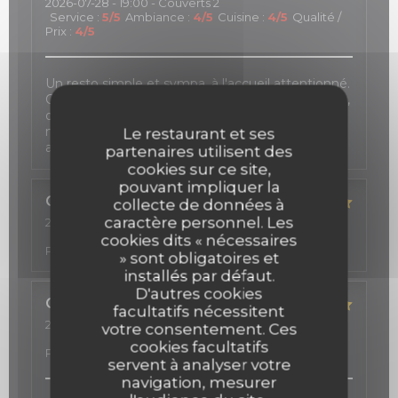
2026-07-28
- 19:00 - Couverts 2
Service
:
5
/5
Ambiance
:
4
/5
Cuisine
:
4
/5
Qualité /
Prix
:
4
/5
Un resto simple et sympa, à l'accueil attentionné.
On a toujours plaisir à se retrouver sur sa terrasse,
dans une petite rue calme du 9e, avec vue sur la
magnifique façade Art déco des Folies Bergère,
Le restaurant et ses
autour de bons tapas.
partenaires utilisent des
cookies sur ce site,
pouvant impliquer la
Caroline
A
collecte de données à
caractère personnel. Les
2026-07-17
- 22:00 - Couverts 6
Service
:
4
/5
Ambiance
:
5
/5
Cuisine
:
5
/5
Qualité /
cookies dits « nécessaires
Prix
:
5
/5
» sont obligatoires et
installés par défaut.
D'autres cookies
Carole
D
facultatifs nécessitent
2026-07-18
- 20:00 - Couverts 6
votre consentement. Ces
Service
:
5
/5
Ambiance
:
5
/5
Cuisine
:
5
/5
Qualité /
cookies facultatifs
Prix
:
5
/5
servent à analyser votre
navigation, mesurer