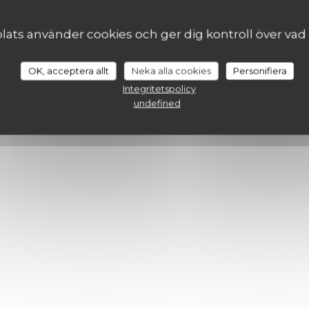
ts använder cookies och ger dig kontroll över vad du
OK, acceptera allt
Neka alla cookies
Personifiera
Integritetspolicy
undefined