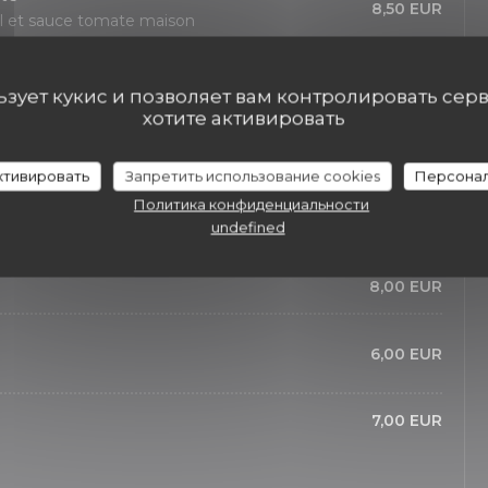
8,50 EUR
il et sauce tomate maison
льзует кукис и позволяет вам контролировать сер
хотите активировать
7,00 EUR
активировать
Запретить использование cookies
Персонал
26,00 EUR
Политика конфиденциальности
undefined
18,00 EUR
8,00 EUR
6,00 EUR
7,00 EUR