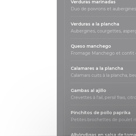
Verduras marinadas
Duo de poivrons et aubergines ma
Verduras a la plancha
Aubergines, courgettes, asper
Queso manchego
Fromage Manchego et confit de
Calamares a la plancha
Calamars cuits à la plancha, beu
Gambas al ajillo
Crevettes à l'ail, persil frais, cit
Pinchitos de pollo paprika
Petites brochettes de poulet 
Albóndigas en salsa de tom