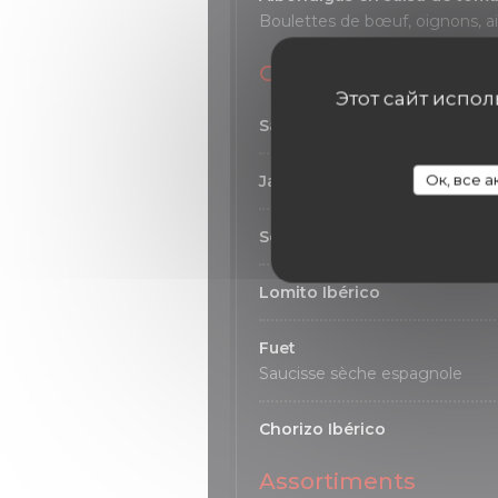
Boulettes de bœuf, oignons, a
Charcuterie
Этот сайт испо
Salchichon Ibérico
Ок, все 
Jamón pata negra de bellota
Serrano ibérico gran reserva
Lomito Ibérico
Fuet
Saucisse sèche espagnole
Chorizo Ibérico
Assortiments