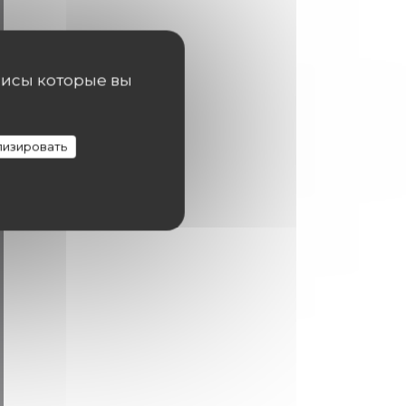
висы которые вы
изировать