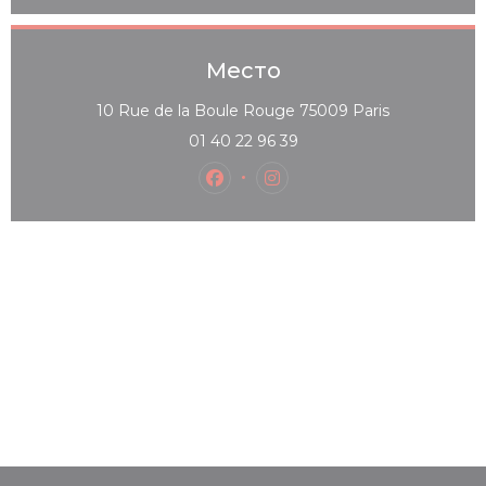
Место
((открываетс
10 Rue de la Boule Rouge 75009 Paris
01 40 22 96 39
Facebook ((открывается в нов
Instagram ((открываетс