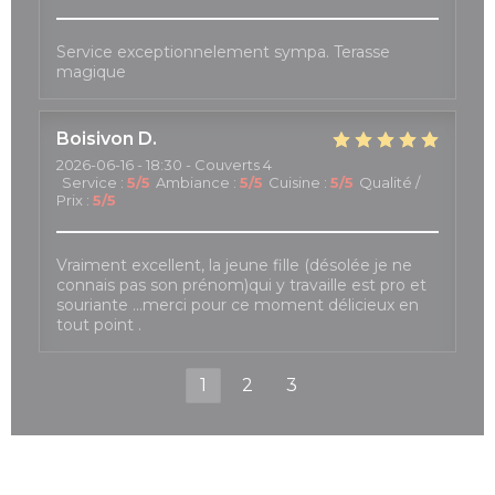
Service exceptionnelement sympa. Terasse
magique
Boisivon
D
2026-06-16
- 18:30 - Couverts 4
Service
:
5
/5
Ambiance
:
5
/5
Cuisine
:
5
/5
Qualité /
Prix
:
5
/5
Vraiment excellent, la jeune fille (désolée je ne
connais pas son prénom)qui y travaille est pro et
souriante …merci pour ce moment délicieux en
tout point .
1
2
3