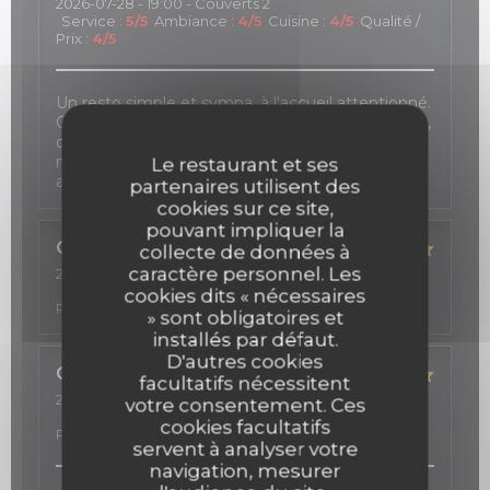
2026-07-28
- 19:00 - Couverts 2
Service
:
5
/5
Ambiance
:
4
/5
Cuisine
:
4
/5
Qualité /
Prix
:
4
/5
Un resto simple et sympa, à l'accueil attentionné.
On a toujours plaisir à se retrouver sur sa terrasse,
dans une petite rue calme du 9e, avec vue sur la
magnifique façade Art déco des Folies Bergère,
Le restaurant et ses
autour de bons tapas.
partenaires utilisent des
cookies sur ce site,
pouvant impliquer la
Caroline
A
collecte de données à
caractère personnel. Les
2026-07-17
- 22:00 - Couverts 6
Service
:
4
/5
Ambiance
:
5
/5
Cuisine
:
5
/5
Qualité /
cookies dits « nécessaires
Prix
:
5
/5
» sont obligatoires et
installés par défaut.
D'autres cookies
Carole
D
facultatifs nécessitent
2026-07-18
- 20:00 - Couverts 6
votre consentement. Ces
Service
:
5
/5
Ambiance
:
5
/5
Cuisine
:
5
/5
Qualité /
cookies facultatifs
Prix
:
5
/5
servent à analyser votre
navigation, mesurer