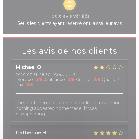
100% avis vérifiés
Seuls les clients ayant réservé ont laissé leur avis
Les avis de nos clients
Michael
O
2026-07-31
- 18:30 - Couverts 2
Service
:
3
/5
Ambiance
:
3
/5
Cuisine
:
2
/5
Qualité /
Prix
:
2
/5
The food seemed to be cooked from frozen and
nothing appeared homemade. It was
disappointing
Catherine
H