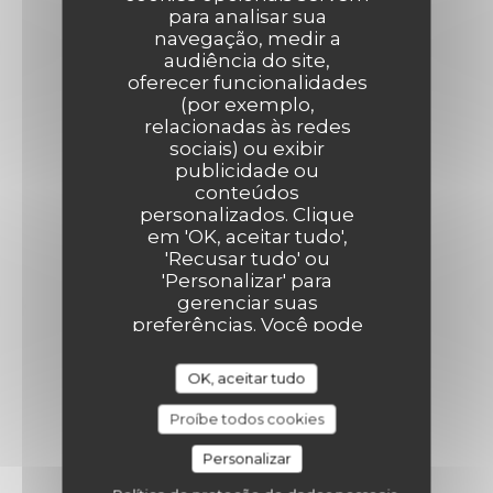
para analisar sua
navegação, medir a
audiência do site,
oferecer funcionalidades
(por exemplo,
relacionadas às redes
sociais) ou exibir
publicidade ou
conteúdos
personalizados. Clique
em 'OK, aceitar tudo',
'Recusar tudo' ou
'Personalizar' para
gerenciar suas
preferências. Você pode
alterar suas escolhas a
qualquer momento
OK, aceitar tudo
clicando no ícone de
cookie no canto inferior
Proíbe todos cookies
esquerdo das páginas do
site.
Personalizar