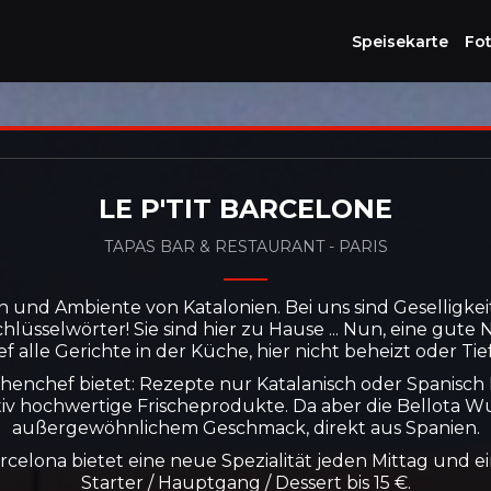
Speisekarte
Fo
LE P'TIT BARCELONE
TAPAS BAR & RESTAURANT
-
PARIS
 und Ambiente von Katalonien. Bei uns sind Geselligke
lüsselwörter! Sie sind hier zu Hause ... Nun, eine gute 
alle Gerichte in der Küche, hier nicht beheizt oder Tief
enchef bietet: Rezepte nur Katalanisch oder Spanisch I
tiv hochwertige Frischeprodukte. Da aber die Bellota W
außergewöhnlichem Geschmack, direkt aus Spanien.
arcelona bietet eine neue Spezialität jeden Mittag und 
Starter / Hauptgang / Dessert bis 15 €.