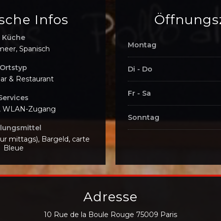
sche Infos
Öffnungs
Küche
Montag
meer, Spanisch
Ortstyp
Di
-
Do
ar & Restaurant
Fr
-
Sa
Services
e, WLAN-Zugang
Sonntag
lungsmittel
nur mittags), Bargeld, carte
Bleue
Adresse
((öffnet ein 
10 Rue de la Boule Rouge 75009 Paris