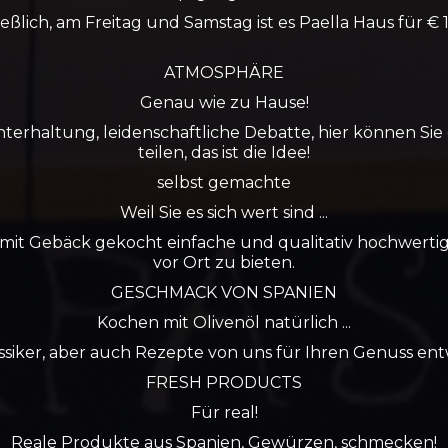
ießlich, am Freitag und Samstag ist es Paella Haus für € 1
ATMOSPHÄRE
Genau wie
zu
Hause!
terhaltung, leidenschaftliche Debatte, hier können Sie
teilen, das ist die Idee!
selbst gemachte
Weil Sie es sich wert sind ...
mit Gebäck gekocht einfache und qualitativ hochwert
vor Ort zu bieten.
GESCHMACK VON SPANIEN
Kochen mit Olivenöl natürlich ...
ssiker, aber auch Rezepte von uns für Ihren Genuss ent
FRESH PRODUCTS
Für real!
Reale Produkte aus Spanien, Gewürzen, schmecken!