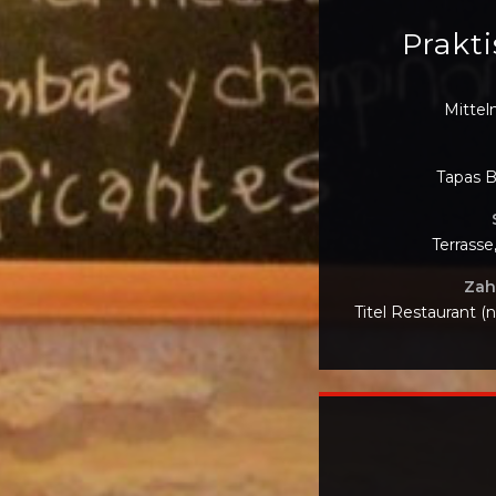
Prakti
Mittel
Tapas B
Terrass
Zah
Titel Restaurant (