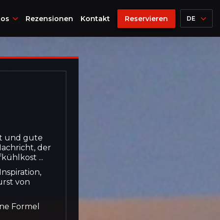
tos
Rezensionen
Kontakt
Reservieren
DE
it und gute
Nachricht, der
kühlkost ...
nspiration,
urst von
eine Formel