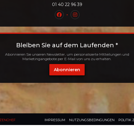
01 40 22 96 39
Facebook ((öffnet ein neues Fe
Instagram ((öffnet ein n
Bleiben Sie auf dem Laufenden
*
Abonnieren Sie unseren Newsletter, um personalisierte Mitteilungen und
Marketingangebote per E-Mail von uns zu erhalten.
Abonnieren
((ÖFFNET EIN NEUES FENSTER))
((ÖFFNET EIN NEUES FENSTER))
((ÖFFNET E
ZENCHEF
IMPRESSUM
NUTZUNGSBEDINGUNGEN
POLITIK