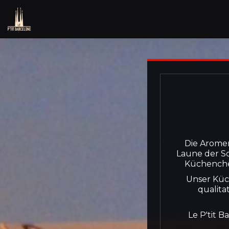
Die Aromen
Laune der Sch
Küchenchef 
Unser Küch
qualita
Le P'tit B