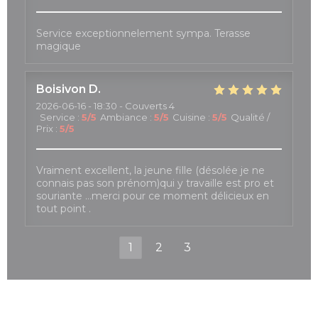
Service exceptionnelement sympa. Terasse
magique
Boisivon
D
2026-06-16
- 18:30 - Couverts 4
Service
:
5
/5
Ambiance
:
5
/5
Cuisine
:
5
/5
Qualité /
Prix
:
5
/5
Vraiment excellent, la jeune fille (désolée je ne
connais pas son prénom)qui y travaille est pro et
souriante …merci pour ce moment délicieux en
tout point .
1
2
3