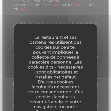
2026-07-28
- 19:00 - Couverts 2
Service
:
5
/5
Ambiance
:
4
/5
Cuisine
:
4
/5
Qualité /
Prix
:
4
/5
Un resto simple et sympa, à l'accueil attentionné.
On a toujours plaisir à se retrouver sur sa terrasse,
dans une petite rue calme du 9e, avec vue sur la
magnifique façade Art déco des Folies Bergère,
Le restaurant et ses
autour de bons tapas.
partenaires utilisent des
cookies sur ce site,
pouvant impliquer la
Caroline
A
collecte de données à
caractère personnel. Les
2026-07-17
- 22:00 - Couverts 6
Service
:
4
/5
Ambiance
:
5
/5
Cuisine
:
5
/5
Qualité /
cookies dits « nécessaires
Prix
:
5
/5
» sont obligatoires et
installés par défaut.
D'autres cookies
Carole
D
facultatifs nécessitent
2026-07-18
- 20:00 - Couverts 6
votre consentement. Ces
Service
:
5
/5
Ambiance
:
5
/5
Cuisine
:
5
/5
Qualité /
cookies facultatifs
Prix
:
5
/5
servent à analyser votre
navigation, mesurer