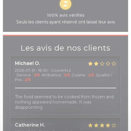
100% avis vérifiés
Seuls les clients ayant réservé ont laissé leur avis
Les avis de nos clients
Michael
O
2026-07-31
- 18:30 - Couverts 2
Service
:
3
/5
Ambiance
:
3
/5
Cuisine
:
2
/5
Qualité /
Prix
:
2
/5
The food seemed to be cooked from frozen and
nothing appeared homemade. It was
disappointing
Catherine
H