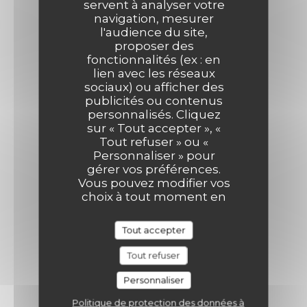
servent à analyser votre
navigation, mesurer
l'audience du site,
proposer des
fonctionnalités (ex : en
lien avec les réseaux
sociaux) ou afficher des
publicités ou contenus
personnalisés. Cliquez
sur « Tout accepter », «
Tout refuser » ou «
Personnaliser » pour
gérer vos préférences.
Vous pouvez modifier vos
choix à tout moment en
cliquant sur l'icône
représentant un cookie
Tout accepter
en bas à gauche des
pages du site.
Tout refuser
Personnaliser
Politique de protection des données à